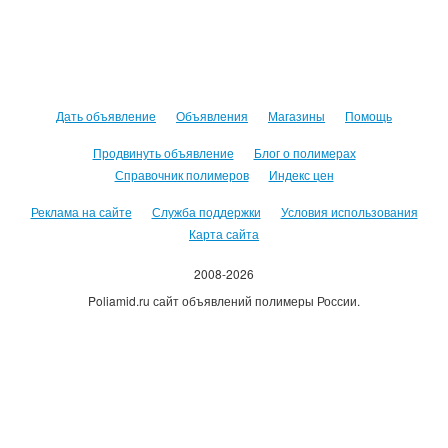
Дать объявление
Объявления
Магазины
Помощь
Продвинуть объявление
Блог о полимерах
Справочник полимеров
Индекс цен
Реклама на сайте
Служба поддержки
Условия использования
Карта сайта
2008-2026
Poliamid.ru сайт объявлений полимеры России.
Использование сайта, означает согласие с
Пользовательским
соглашением
.
Оплачивая услуги сайта, вы принимаете
оферту
.