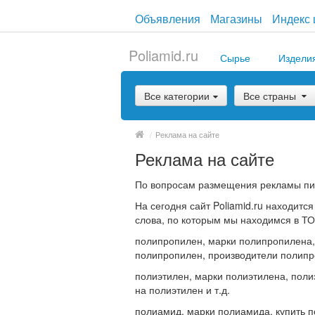
Объявления
Магазины
Индекс 
Poliamid.ru
Сырье
Издели
Все категории
Все страны
/
Реклама на сайте
Реклама на сайте
По вопросам размещения рекламы пи
На сегодня сайт Poliamid.ru находит
слова, по которым мы находимся в Т
полипропилен, марки полипропилена,
полипропилен, производители полипро
полиэтилен, марки полиэтилена, поли
на полиэтилен и т.д.
полиамид, марки полиамида, купить п