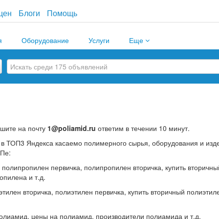
цен
Блоги
Помощь
я
Оборудование
Услуги
Еще
шите на почту
1@poliamid.ru
ответим в течении 10 минут.
ся в ТОП3 Яндекса касаемо полимерного сырья, оборудования и из
ОПе:
 полипропилен первичка, полипропилен вторичка, купить вторичны
пилена и т.д.
этилен вторичка, полиэтилен первичка, купить вторичный полиэтил
олиамид, цены на полиамид, производители полиамида и т.д.