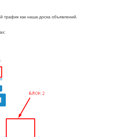
ой трафик как наша доска объявлений.
ах:
т
.