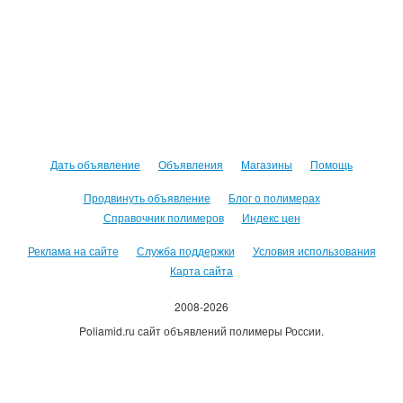
Дать объявление
Объявления
Магазины
Помощь
Продвинуть объявление
Блог о полимерах
Справочник полимеров
Индекс цен
Реклама на сайте
Служба поддержки
Условия использования
Карта сайта
2008-2026
Poliamid.ru сайт объявлений полимеры России.
Использование сайта, означает согласие с
Пользовательским
соглашением
.
Оплачивая услуги сайта, вы принимаете
оферту
.