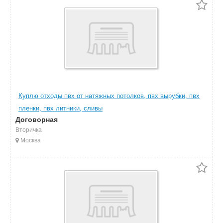
Куплю отходы пвх от натяжных потолков, пвх вырубки, пвх
пленки, пвх литники, сливы
Договорная
Вторичка
Москва