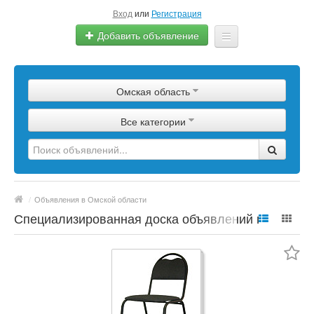
Вход
или
Регистрация
Добавить объявление
Главная
Омская область
Сырье
Все категории
Изделия
Оборудование
Услуги
/
Объявления в Омской области
Еще
Специализированная доска объявлений по
полимерной продукции, сырье, материалы,
цены, марки