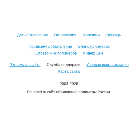
Дать объявление
Объявления
Магазины
Помощь
Продвинуть объявление
Блог о полимерах
Справочник полимеров
Индекс цен
Реклама на сайте
Служба поддержки
Условия использования
Карта сайта
2008-2026
Poliamid.ru сайт объявлений полимеры России.
Использование сайта, означает согласие с
Пользовательским
соглашением
.
Оплачивая услуги сайта, вы принимаете
оферту
.