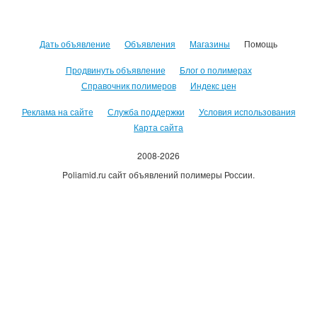
Дать объявление
Объявления
Магазины
Помощь
Продвинуть объявление
Блог о полимерах
Справочник полимеров
Индекс цен
Реклама на сайте
Служба поддержки
Условия использования
Карта сайта
2008-2026
Poliamid.ru сайт объявлений полимеры России.
Использование сайта, означает согласие с
Пользовательским
соглашением
.
Оплачивая услуги сайта, вы принимаете
оферту
.