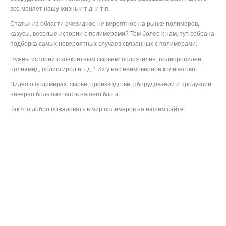
все меняет нашу жизнь и т,д. и т.п.
Статьи из области очевидное не вероятное на рынке полимеров,
казусы, веселые истории с полимерами? Тем более к нам, тут собрана
подборка самых невероятных случаев связанных с полимерами.
Нужны истории с конкретным сырьем: полиэтилен, полипропилен,
полиамид, полистирол и т.д.? Их у нас неимоверное количество.
Видео о полимерах, сырье, производстве, оборудовании и продукции
наверно большая часть нашего блога.
Так что добро пожаловать в мир полимеров на нашем сайте.