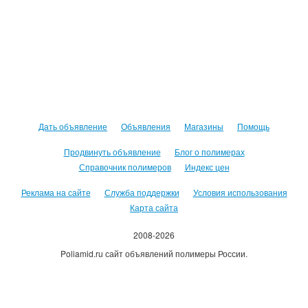
Дать объявление
Объявления
Магазины
Помощь
Продвинуть объявление
Блог о полимерах
Справочник полимеров
Индекс цен
Реклама на сайте
Служба поддержки
Условия использования
Карта сайта
2008-2026
Poliamid.ru сайт объявлений полимеры России.
Использование сайта, означает согласие с
Пользовательским
соглашением
.
Оплачивая услуги сайта, вы принимаете
оферту
.