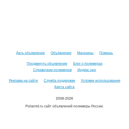
Дать объявление
Объявления
Магазины
Помощь
Продвинуть объявление
Блог о полимерах
Справочник полимеров
Индекс цен
Реклама на сайте
Служба поддержки
Условия использования
Карта сайта
2008-2026
Poliamid.ru сайт объявлений полимеры России.
Использование сайта, означает согласие с
Пользовательским
соглашением
.
Оплачивая услуги сайта, вы принимаете
оферту
.