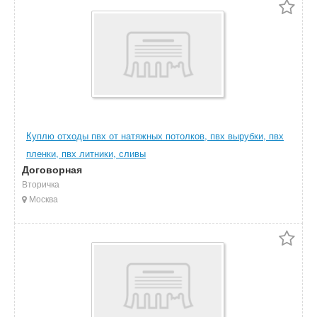
Куплю отходы пвх от натяжных потолков, пвх вырубки, пвх
пленки, пвх литники, сливы
Договорная
Вторичка
Москва