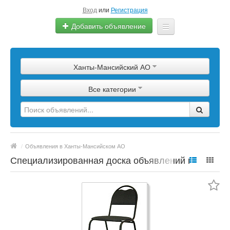
Вход
или
Регистрация
Добавить объявление
Главная
Ханты-Мансийский АО
Сырье
Все категории
Изделия
Оборудование
Услуги
/
Объявления в Ханты-Мансийском АО
Еще
Специализированная доска объявлений по
полимерной продукции, сырье, материалы,
цены, марки