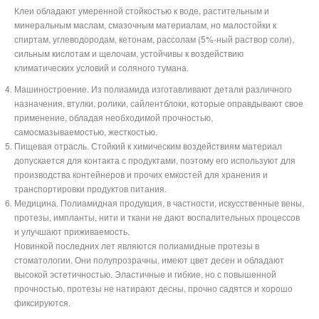
Клеи обладают умеренной стойкостью к воде, растительным и
минеральным маслам, смазочным материалам, но малостойки к
спиртам, углеводородам, кетонам, рассолам (5%-ный раствор соли),
сильным кислотам и щелочам, устойчивы к воздействию
климатических условий и соляного тумана.
Машиностроение. Из полиамида изготавливают детали различного
назначения, втулки, ролики, сайлентблоки, которые оправдывают свое
применение, обладая необходимой прочностью,
самосмазываемостью, жесткостью.
Пищевая отрасль. Стойкий к химическим воздействиям материал
допускается для контакта с продуктами, поэтому его используют для
производства контейнеров и прочих емкостей для хранения и
транспортировки продуктов питания.
Медицина. Полиамидная продукция, в частности, искусственные вены,
протезы, импланты, нити и ткани не дают воспалительных процессов
и улучшают приживаемость.
Новинкой последних лет являются полиамидные протезы в
стоматологии. Они полупрозрачны, имеют цвет десен и обладают
высокой эстетичностью. Эластичные и гибкие, но с повышенной
прочностью, протезы не натирают десны, прочно садятся и хорошо
фиксируются.