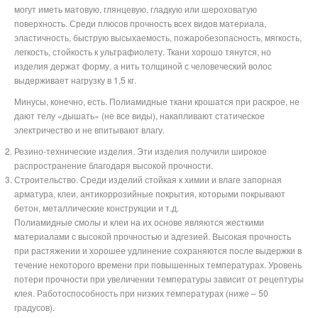
могут иметь матовую, глянцевую, гладкую или шероховатую
поверхность. Среди плюсов прочность всех видов материала,
эластичность, быструю высыхаемость, пожаробезопасность, мягкость,
легкость, стойкость к ультрафиолету. Ткани хорошо тянутся, но
изделия держат форму, а нить толщиной с человеческий волос
выдерживает нагрузку в 1,5 кг.
Минусы, конечно, есть. Полиамидные ткани крошатся при раскрое, не
дают телу «дышать» (не все виды), накапливают статическое
электричество и не впитывают влагу.
Резино-технические изделия. Эти изделия получили широкое
распространение благодаря высокой прочности.
Строительство. Среди изделий стойкая к химии и влаге запорная
арматура, клеи, антикоррозийные покрытия, которыми покрывают
бетон, металлические конструкции и т.д.
Полиамидные смолы и клеи на их основе являются жесткими
материалами с высокой прочностью и адгезией. Высокая прочность
при растяжении и хорошее удлинение сохраняются после выдержки в
течение некоторого времени при повышенных температурах. Уровень
потери прочности при увеличении температуры зависит от рецептуры
клея. Работоспособность при низких температурах (ниже – 50
градусов).