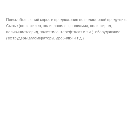
Поиск объявлений спрос и предложения по полимерной продукции.
Сырье (полиэтилен, полипропилен, полиамид, полистирол,
поливинилхлорид, полиэтилентерефталат и т.д.), оборудование
(экструдеры,агломераторы, дробилки и т.д.)