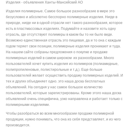
Изделия - объявления Ханты-Мансийский АО
Изделия полимерные. Самое большое разнообразие в мире это
безусловно и абсолютно бесспорно полимерные изделия. Нигде в
природе, нигде ни в одной отрасли нет такого разнообразия, которое
есть в пластмассовых изделиях. Подумайте и назовите хоть одну
отрасль, где отсутствуют полимеры в каком бы то ни было виде.
Возможно единственная отрасль это пищевая, да и то она с каждым
годом теряет свои позиции, полимерные изделия проникают и туда.
На нашем сайте собраны предложения о покупке и продаже
полимерных изделий в самом широком их разнообразии. Много
пользователей хочет купить изделия из полимеров (полиамидные,
полипропиленовые, полистирольные и т.д.). Еще больше
пользователей желает осуществить продажу полимерных изделий. И
тех и других объединяет одно. это наша доска бесплатных
объявлений. На сегодня у нас самое большое количество
пользователей, которые зарегистрированы. Кроме этого наша доска
объявлений очень специфична, узко направлена и работает только с
полимерными изделиями.
Чтобы разобраться во всем многообразии продажи полимерной
продукции, нужно понимать, что она из себя представляет, и из чего
производится.