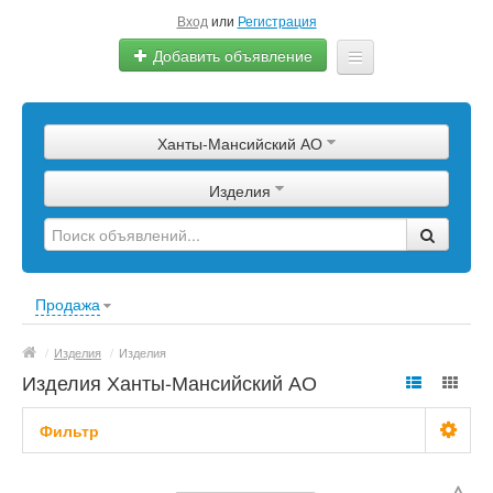
Вход
или
Регистрация
Добавить объявление
Главная
Ханты-Мансийский АО
Сырье
Изделия
Изделия
Оборудование
Услуги
Продажа
Еще
/
Изделия
/
Изделия
Изделия Ханты-Мансийский АО
Фильтр
С фото