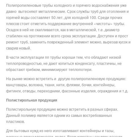
Полипропиленовые трубы холодного и горячего водоснабжения уже
давно
вытесняют металлические. Срок службы труб для отопления и
горячей воды составляет 50 лет, для холодной 100. Среди прочих
плюсов стоит отметить поддержание внутренней «чистоты» трубы.
Осадок в ней не скапливается, как в металлической, т.е. диаметр
стабилен на протяжении всего срока эксплуатации. Доступен и прост
ремонт труб, заменить поврежденный элемент можно, вырезав кусок и
сварив новый.
В части эксплуатации пп трубы хороши тем, что обладают низкой
теплопроводностью, не дают копиться конденсату, пластичны, не
обрастают грибком, минимизируют теплопотери.
На рынке можно встретить и
другую полипропиленовую продукцию:
канцтовары, волокна, ткани, нити, фляжки, бочки, контейнеры,
фитинги, отводы, переходники, фасонные изделия, ограждения и т.д.
Полистирольная продукция
Полистирольную продукцию можно встретить в разных сферах.
Данный полимер является одним из самых востребованных
пластиков.
Для бытовых нужд из него изготавливают контейнеры и тазы,
кухонные принадлежности, ведра. Всем известны сэндвич-панели,