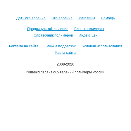
Дать объявление
Объявления
Магазины
Помощь
Продвинуть объявление
Блог о полимерах
Справочник полимеров
Индекс цен
Реклама на сайте
Служба поддержки
Условия использования
Карта сайта
2008-2026
Poliamid.ru сайт объявлений полимеры России.
Использование сайта, означает согласие с
Пользовательским
соглашением
.
Оплачивая услуги сайта, вы принимаете
оферту
.