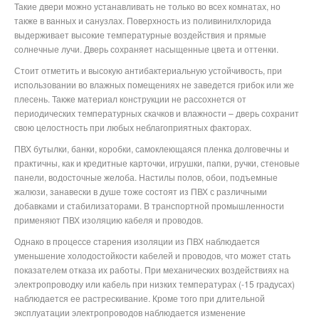
Такие двери можно устанавливать не только во всех комнатах, но
также в ванных и санузлах. Поверхность из поливинилхлорида
выдерживает высокие температурные воздействия и прямые
солнечные лучи. Дверь сохраняет насыщенные цвета и оттенки.
Стоит отметить и высокую антибактериальную устойчивость, при
использовании во влажных помещениях не заведется грибок или же
плесень. Также материал конструкции не рассохнется от
периодических температурных скачков и влажности – дверь сохранит
свою целостность при любых неблагоприятных факторах.
ПВХ бутылки, банки, коробки, самоклеющаяся пленка долговечны и
практичны, как и кредитные карточки, игрушки, папки, ручки, стеновые
панели, водосточные желоба. Настилы полов, обои, подъемные
жалюзи, занавески в душе тоже состоят из ПВХ с различными
добавками и стабилизаторами. В транспортной промышленности
применяют ПВХ изоляцию кабеля и проводов.
Однако в процессе старения изоляции из ПВХ наблюдается
уменьшение холодостойкости кабелей и проводов, что может стать
показателем отказа их работы. При механических воздействиях на
электропроводку или кабель при низких температурах (-15 градусах)
наблюдается ее растрескивание. Кроме того при длительной
эксплуатации электропроводов наблюдается изменение