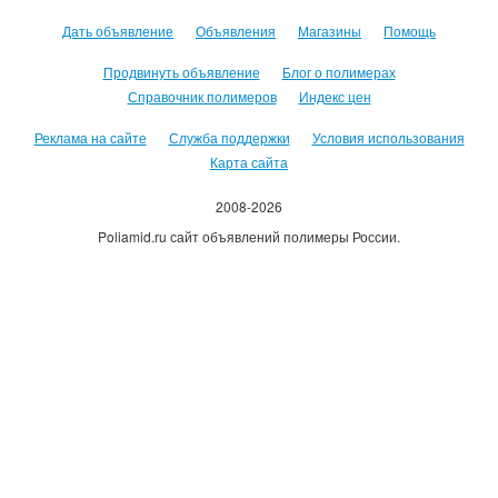
Дать объявление
Объявления
Магазины
Помощь
Продвинуть объявление
Блог о полимерах
Справочник полимеров
Индекс цен
Реклама на сайте
Служба поддержки
Условия использования
Карта сайта
2008-2026
Poliamid.ru сайт объявлений полимеры России.
Использование сайта, означает согласие с
Пользовательским
соглашением
.
Оплачивая услуги сайта, вы принимаете
оферту
.