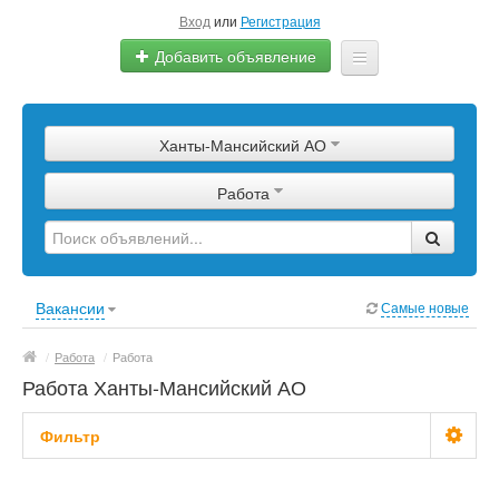
Вход
или
Регистрация
Добавить объявление
Главная
Ханты-Мансийский АО
Сырье
Работа
Изделия
Оборудование
Услуги
Вакансии
Самые новые
Еще
/
Работа
/
Работа
Работа Ханты-Мансийский АО
Фильтр
Зарплата