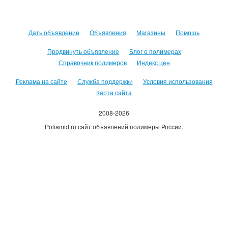
Дать объявление
Объявления
Магазины
Помощь
Продвинуть объявление
Блог о полимерах
Справочник полимеров
Индекс цен
Реклама на сайте
Служба поддержки
Условия использования
Карта сайта
2008-2026
Poliamid.ru сайт объявлений полимеры России.
Использование сайта, означает согласие с
Пользовательским
соглашением
.
Оплачивая услуги сайта, вы принимаете
оферту
.