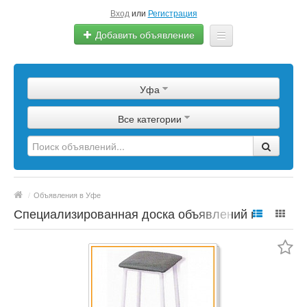
Вход
или
Регистрация
Добавить объявление
Главная
Уфа
Сырье
Все категории
Изделия
Оборудование
Услуги
/
Объявления в Уфе
Еще
Специализированная доска объявлений по
полимерной продукции, сырье, материалы,
цены, марки