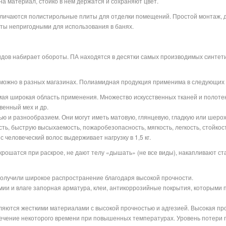
а материал, стойко в нем держатся и сохраняют цвет.
ичаются полистирольные плиты для отделки помещений. Простой монтаж, до
иты непригодными для использования в банях.
ов набирает обороты. ПА находятся в десятки самых производимых синтетич
 можно в разных магазинах. Полиамидная продукция применима в следующих
ая широкая область применения. Множество искусственных тканей и полоте
венный мех и др.
ю и разнообразием. Они могут иметь матовую, глянцевую, гладкую или шеро
ть, быструю высыхаемость, пожаробезопасность, мягкость, легкость, стойкос
 человеческий волос выдерживает нагрузку в 1,5 кг.
крошатся при раскрое, не дают телу «дышать» (не все виды), накапливают ст
получили широкое распространение благодаря высокой прочности.
мии и влаге запорная арматура, клеи, антикоррозийные покрытия, которыми
ляются жесткими материалами с высокой прочностью и адгезией. Высокая пр
ечение некоторого времени при повышенных температурах. Уровень потери 