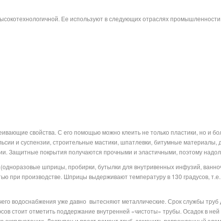
высокотехнологичной. Ее используют в следующих отраслях промышленности
ивающие свойства. С его помощью можно клеить не только пластики, но и б
ьсии и суспензии, строительные мастики, шпатлевки, битумные материалы, д
имии. Защитные покрытия получаются прочными и эластичными, поэтому надо
одноразовые шприцы, пробирки, бутылки для внутривенных инфузий, ванноч
тью при производстве. Шприцы выдерживают температуру в 130 градусов, т.е. 
чего водоснабжения уже давно
вытесняют металлические. Срок службы труб 
сов стоит отметить поддержание внутренней «чистоты» трубы. Осадок в ней не
а эксплуатации. Доступен и прост ремонт труб, заменить поврежденный элем