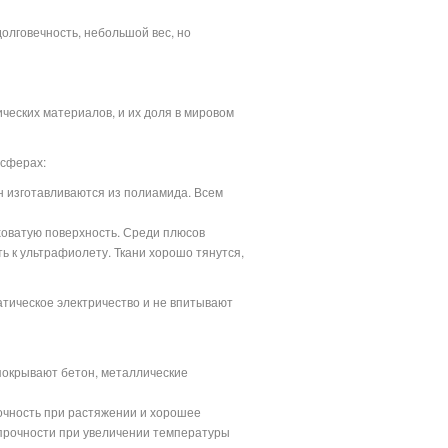
лговечность, небольшой вес, но
еских материалов, и их доля в мировом
 сферах:
н изготавливаются из полиамида. Всем
ховатую поверхность. Среди плюсов
ть к ультрафиолету. Ткани хорошо тянутся,
атическое электричество и не впитывают
 покрывают бетон, металлические
очность при растяжении и хорошее
прочности при увеличении температуры