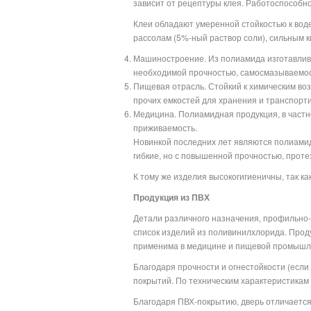
зависит от рецептуры клея. Работоспособнос
Клеи обладают умеренной стойкостью к вод
рассолам (5%-ный раствор соли), сильным к
Машиностроение. Из полиамида изготавлива
необходимой прочностью, самосмазываемос
Пищевая отрасль. Стойкий к химическим воз
прочих емкостей для хранения и транспорти
Медицина. Полиамидная продукция, в частн
приживаемость.
Новинкой последних лет являются полиамид
гибкие, но с повышенной прочностью, прот
К тому же изделия высокогигиеничны, так ка
Продукция из ПВХ
Детали различного назначения, профильно-п
список изделий из поливинилхлорида. Проду
применима в медицине и пищевой промышл
Благодаря прочности и огнестойкости (если
покрытий. По техническим характеристикам
Благодаря ПВХ-покрытию, дверь отличается