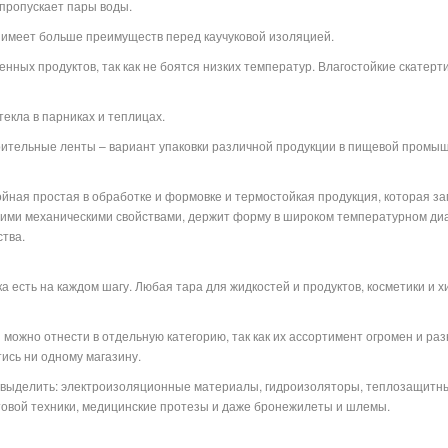
 пропускает пары воды.
 имеет больше преимуществ перед каучуковой изоляцией.
нных продуктов, так как не боятся низких температур. Влагостойкие скатерт
екла в парниках и теплицах.
оительные ленты – вариант упаковки различной продукции в пищевой промыш
лойная простая в обработке и формовке и термостойкая продукция, которая з
ими механическими свойствами, держит форму в широком температурном диапа
тва.
 есть на каждом шагу. Любая тара для жидкостей и продуктов, косметики и хим
можно отнести в отдельную категорию, так как их ассортимент огромен и ра
тись ни одному магазину.
о выделить: электроизоляционные материалы, гидроизоляторы, теплозащитн
ытовой техники, медицинские протезы и даже бронежилеты и шлемы.