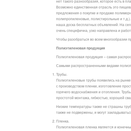
нет такого разнообразия, которое есть в пл
Возможно единственная отрасль это пищева
предложения о покупке и продаже полимерн
полипропиленовые, полистирольные и т.д.)
наша доска бесплатных объявлений. На сег
очень специфична, узко нап
Чтобы разобраться во всем многообразии пр
Полиэтиленовая продукция
Полиэтиленовая продукция – самая распро
Самыми распространенными видами полиэт
Трубы.
Полиэтиленовые трубы появились на рынке 
с производством пленки, изготовление прос
горячего водоснабжения и отопления. Труб
простотой монтажа, гибкостью, хорошей св
Низкие температуры также не страшны трубо
также не подвержены, и могут закладыватьс
Пленка.
Полиэтиленовая пленка является и конечным