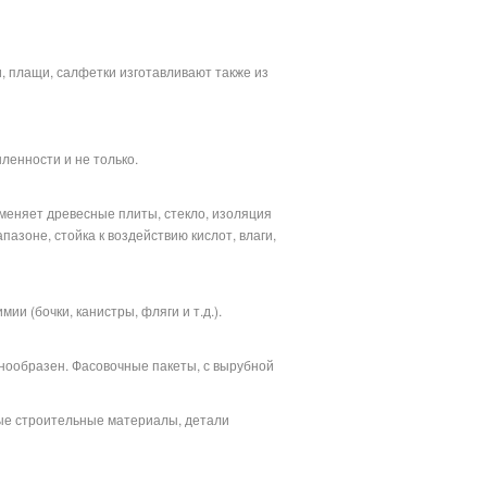
и, плащи, салфетки изготавливают также из
ленности и не только.
аменяет древесные плиты, стекло, изоляция
зоне, стойка к воздействию кислот, влаги,
ии (бочки, канистры, фляги и т.д.).
знообразен. Фасовочные пакеты, с вырубной
ые строительные материалы, детали