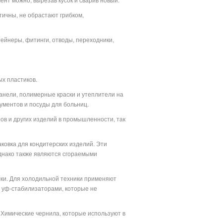
тичны, не обрастают грибком,
тейнеры, фитинги, отводы, переходники,
х пластиков.
анели, полимерные краски и утеплители на
ументов и посуды для больниц.
ов и других изделий в промышленности, так
аковка для кондитерских изделий. Эти
днако также являются сгораемыми
лки. Для холодильной техники применяют
 уф-стабилизаторами, которые не
 Химические чернила, которые используют в