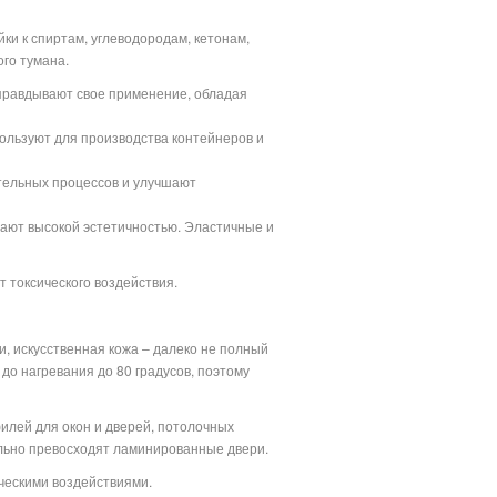
и к спиртам, углеводородам, кетонам,
ого тумана.
оправдывают свое применение, обладая
пользуют для производства контейнеров и
ительных процессов и улучшают
ают высокой эстетичностью. Эластичные и
т токсического воздействия.
и, искусственная кожа – далеко не полный
до нагревания до 80 градусов, поэтому
филей для окон и дверей, потолочных
льно превосходят ламинированные двери.
ческими воздействиями.