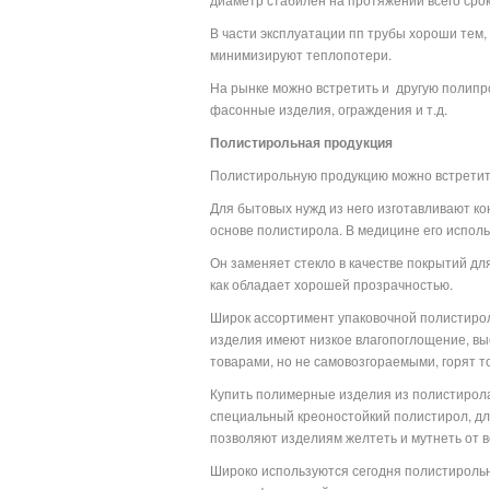
В части эксплуатации пп трубы хороши тем,
минимизируют теплопотери.
На рынке можно встретить и
другую полипро
фасонные изделия, ограждения и т.д.
Полистирольная продукция
Полистирольную продукцию можно встретить
Для бытовых нужд из него изготавливают ко
основе полистирола. В медицине его испол
Он заменяет стекло в качестве покрытий дл
как обладает хорошей прозрачностью.
Широк ассортимент упаковочной полистироль
изделия имеют низкое влагопоглощение, вы
товарами, но не самовозгораемыми, горят то
Купить полимерные изделия из полистирола
специальный креоностойкий полистирол, д
позволяют изделиям желтеть и мутнеть от 
Широко используются сегодня полистирольн