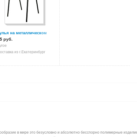
улья на металлическом
ркасе, стулья ИЗО, стулья
5 руб.
я персонала
угое
оставка из г.Екатеринбург
бразие в мире это безусловно и абсолютно бесспорно полимерные изделия. 