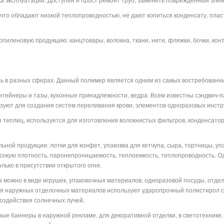
 что обладают низкой теплопроводностью, не дают копиться конденсату, плас
пиленовую продукцию: канцтовары, волокна, ткани, нити, фляжки, бочки, кон
 в разных сферах. Данный полимер является одним из самых востребованны
нтейнеры и тазы, кухонные принадлежности, ведра. Всем известны сэндвич-п
ьзуют для создания систем переливания крови, элементов одноразовых инстр
я теплиц, используется для изготовления волокнистых фильтров, конденсатор
ной продукции: лотки для конфет, упаковка для кетчупа, сыра, тортницы, уп
сокую плотность, паронепроницаемость, теплоемкость, теплопроводность. О
лько в присутствии открытого огня.
 можно в виде игрушек, упаковочных материалов, одноразовой посуды, отде
ля наружных отделочных материалов используют ударопрочный полистирол с
воздействия солнечных лучей.
ые баннеры в наружной рекламе, для декоративной отделки, в светотехнике.