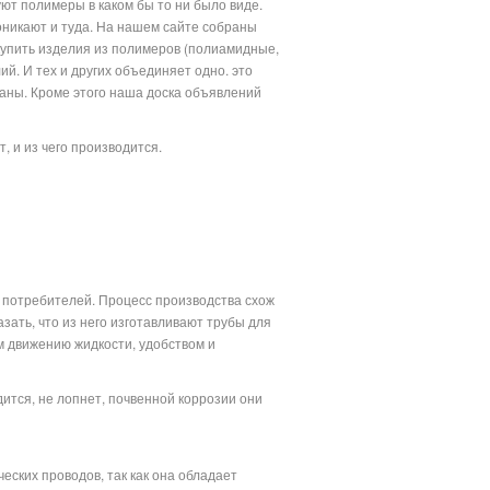
уют полимеры в каком бы то ни было виде.
оникают и туда. На нашем сайте собраны
купить изделия из полимеров (полиамидные,
. И тех и других объединяет одно. это
ваны. Кроме этого наша доска объявлений
и.
 и из чего производится.
 потребителей. Процесс производства схож
зать, что из него изготавливают трубы для
м движению жидкости, удобством и
ится, не лопнет, почвенной коррозии они
ских проводов, так как она обладает