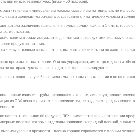
ть при низких температурах (ниже – 50 градусов).
е, растительным и минеральным маслам, смазочным материалам, но малостойк
ислотам и щелочам, устойчивы к воздействию климатических условий и солян
ют детали различного назначения, втулки, ролики, сайлентблоки, которые 
тью, жесткостью.
действиям материал допускается для контакта с продуктами, поэтому его ис
ровки продуктов питания.
ости, искусственные вены, протезы, импланты, нити и ткани не дают воспал
ные протезы в стоматологии. Они полупрозрачны, имеют цвет десен и облад
езы не натирают десны, прочно садятся и хорошо фиксируются.
к не впитывают влагу, и биосовместимы, не вызывают аллергии и не оказываю
оганажные изделия, трубы, стеклопакеты, пленки, линолеум, шланги, клеенк
кция из ПВХ легко сваривается и склеивается, не выделяет вредных веществ 
енности.
 не нагревать его выше 60 градусов) ПВХ применяется при изготовлении про
 дверные полотна, которые отделаны поливинилхлоридной пленкой, значите
 высоким уровнем прочности – пленка хорошо справляется с любыми механи