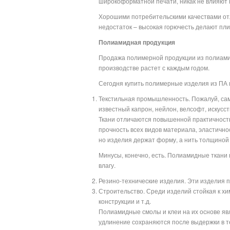
широкоформатной печати, никак не влияют н
Хорошими потребительскими качествами отл
недостаток – высокая горючесть делают пл
Полиамидная продукция
Продажа полимерной продукции из полиамид
производстве растет с каждым годом.
Сегодня купить полимерные изделия из ПА
Текстильная промышленность. Пожалуй, сам
известный капрон, нейлон, велсофт, искусст
Ткани отличаются повышенной практичность
прочность всех видов материала, эластичнос
но изделия держат форму, а нить толщиной с
Минусы, конечно, есть. Полиамидные ткани 
влагу.
Резино-технические изделия. Эти изделия 
Строительство. Среди изделий стойкая к хи
конструкции и т.д.
Полиамидные смолы и клеи на их основе яв
удлинение сохраняются после выдержки в т