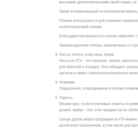
высокими диэлектрическими свойствами, не
Такой изолированный полиэтиленом кабель
Пленки используются для упаковки замороже
полиэтиленовой пленки.
Благодаря прозрачности пленка заменяет ст
Термоусадочная пленка, упаковочные и стр
Листы, плиты, пластины, блоки
Листы из ПЭ – это прочная, легкая, многос
для кабелей и отводов. Она обладает хорош
щелочи и имеет электроизоляционные качес
Упаковка.
Подарочная, повседневная и прочая упаковка
Пакеты.
Мешкотару, полиэтиленовые пакеты и сумки 
ручкой, майка – без этих предметов не обой
Среди других видов продукции из ПЭ можн
различного назначения, в том числе для б