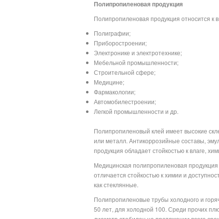
Полипропиленовая продукция
Полипропиленовая продукция относится к 
Полиграфии;
Приборостроении;
Электронике и электротехнике;
Мебельной промышленности;
Строительной сфере;
Медицине;
Фармакологии;
Автомобилестроении;
Легкой промышленности и др.
Полипропиленовый клей имеет высокие скле
или металл. Антикоррозийные составы, эмул
продукция обладает стойкостью к влаге, х
Медицинская полипропиленовая продукция (
отличается стойкостью к химии и доступнос
как стеклянные.
Полипропиленовые трубы холодного и горя
50 лет, для холодной 100. Среди прочих плю
диаметр стабилен на протяжении всего срок