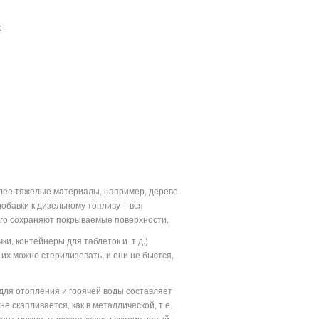
:
олее тяжелые материалы, например, дерево
обавки к дизельному топливу – вся
лго сохраняют покрываемые поверхности.
ки, контейнеры для таблеток и
т.д.)
их можно стерилизовать, и они не бьются,
для отопления и горячей воды составляет
 скапливается, как в металлической, т.е.
ент можно, вырезав кусок и сварив новый.