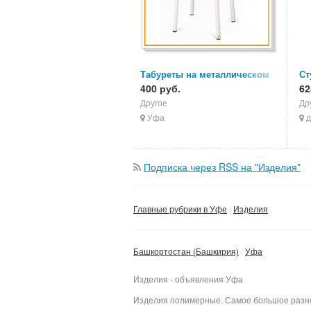
Табуреты на металлическом
Ст
каркасе оптом
400 руб.
ка
62
дл
Другое
Др
Уфа
д
Подписка через RSS на "Изделия"
Главные рубрики в Уфе
Изделия
Башкортостан (Башкирия)
Уфа
Изделия - объявления Уфа
Изделия полимерные. Самое большое разноо