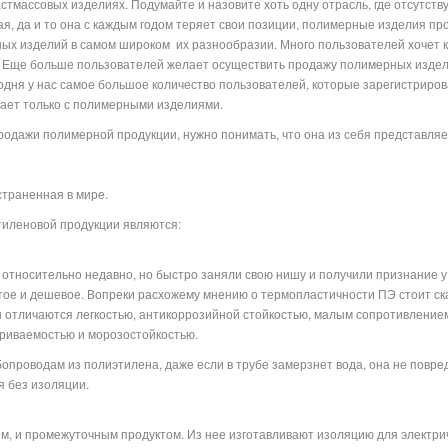
астмассовых изделиях. Подумайте и назовите хоть одну отрасль, где отсутств
я, да и то она с каждым годом теряет свои позиции, полимерные изделия пр
ых изделий в самом широком их разнообразии. Много пользователей хочет 
. Еще больше пользователей желает осуществить продажу полимерных изделий
одня у нас самое большое количество пользователей, которые зарегистриро
равлена и работает только с полимерными изделиям
одажи полимерной продукции, нужно понимать, что она из себя представляет,
страненная в мире.
иленовой продукции являются:
относительно недавно, но быстро заняли свою нишу и получили признание у
тое и дешевое. Вопреки расхожему мнению о термопластичности ПЭ стоит ска
ы отличаются легкостью, антикоррозийной стойкостью, малым сопротивление
ариваемостью и морозостойкостью.
проводам из полиэтилена, даже если в трубе замерзнет вода, она не повред
я без изоляции.
, и промежуточным продуктом. Из нее изготавливают изоляцию для электриче