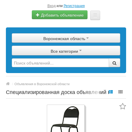
Вход
или
Регистрация
Добавить объявление
Главная
Воронежская область
Сырье
Все категории
Изделия
Оборудование
Услуги
/
Объявления в Воронежской области
Еще
Специализированная доска объявлений по
полимерной продукции, сырье, материалы,
цены, марки