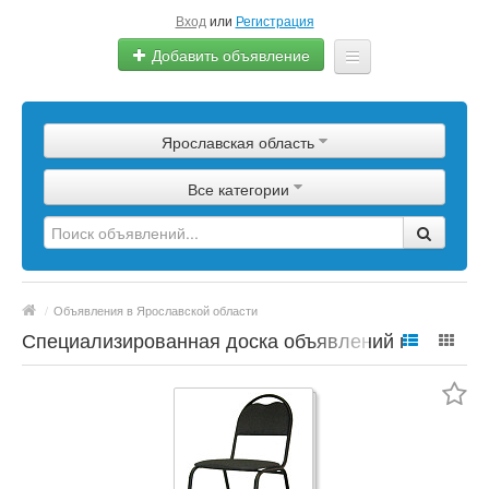
Вход
или
Регистрация
Добавить объявление
Главная
Ярославская область
Сырье
Все категории
Изделия
Оборудование
Услуги
/
Объявления в Ярославской области
Еще
Специализированная доска объявлений по
полимерной продукции, сырье, материалы,
цены, марки