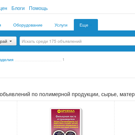
цен
Блоги
Помощь
я
Оборудование
Услуги
Еще
край
зделия
1
объявлений по полимерной продукции, сырье, матер