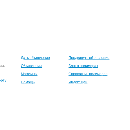
Дать объявление
Продвинуть объявление
ии.
Объявления
Блог о полимерах
Магазины
Справочник полимеров
ерту
.
Помощь
Индекс цен
шемуся пользователю 500руб на счет