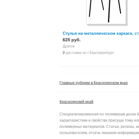
Стулья на металлическом каркасе, с
ИЗО, стулья для персонала
625 руб.
Другое
доставка из г.Екатеринбург
Главные рубрики в Красноярском крае
Красноярский край
Специализированная по полимерам доска бе
характеристики и свойства присущи тому и
полимерных материалов. Статьи, релизы, а
пользователям, отсеч