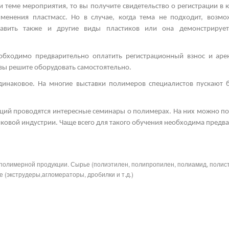
и теме мероприятия, то вы получите свидетельство о регистрации в 
менения пластмасс. Но в случае, когда тема не подходит, возм
тавить также и другие виды пластиков
или она демонстрирует
.
еобходимо предварительно оплатить регистрационный взнос и ар
 вы решите оборудовать самостоятельно.
одинаковое. На многие
выставки полимеров
специалистов пускают 
ций проводятся интересные
семинары о полимерах.
На них можно пол
иковой индустрии. Чаще всего для такого обучения необходима предва
полимерной продукции. Сырье (полиэтилен, полипропилен, полиамид, полис
 (экструдеры,агломераторы, дробилки и т.д.)