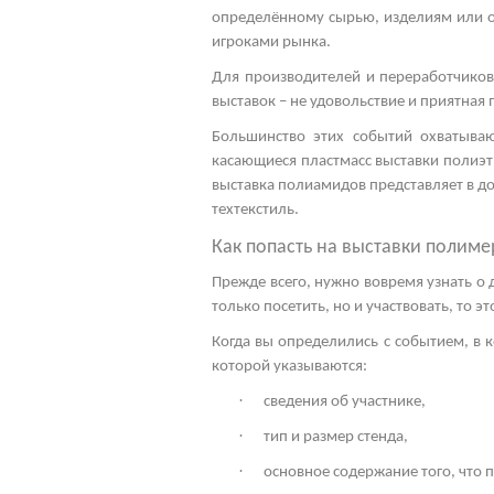
определённому сырью, изделиям или об
игроками рынка.
Для производителей и переработчиков
выставок – не удовольствие и приятная 
Большинство этих событий охватываю
касающиеся пластмасс
выставки полиэ
выставка полиамидов
представляет в д
техтекстиль.
Как попасть на
выставки полиме
Прежде всего, нужно вовремя узнать о
только посетить, но и участвовать, то 
Когда вы определились с событием, в к
которой указываются:
·
сведения об участнике,
·
тип и размер стенда,
·
основное содержание того, что 