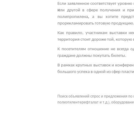
Если заявленное соответствует уровню 
и
ли другой
в сфере получения и при
полипропилена
,
а вы хотите предс
прорекламировать готовую продукцию
Как правило, участникам выставки н
территория стоит дороже той, которую
К посетителям отношение не всегда 
граждане должны покупать билеты.
В рамках
крупных выставок
и конферен
большого успеха в одной из сфер пласт
Поиск объявлений спрос и предложения по 
полиэтилентерефталат и т.д.), оборудование