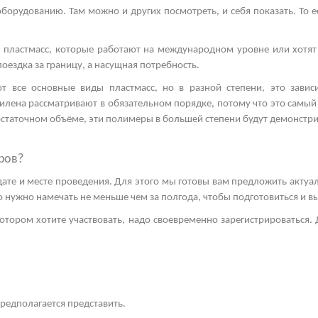
орудованию. Там можно и других посмотреть, и себя показать. То е
 пластмасс, которые работают на международном уровне или хотят
поездка за границу, а насущная потребность.
т все основные виды пластмасс, но в разной степени, это зависи
тилена
рассматривают в обязательном порядке, потому что это самый
остаточном объёме, эти полимеры в большей степени будут демонстр
ров?
 дате и месте проведения. Для этого мы готовы вам предложить акту
это нужно намечать не меньше чем за полгода, чтобы подготовиться и 
отором хотите участвовать, надо своевременно зарегистрироваться. Д
предполагается представить.