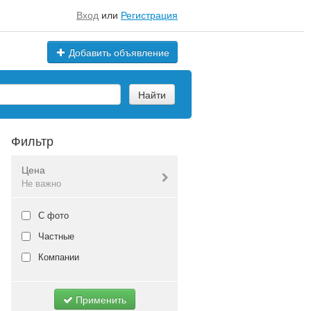
Вход
или
Регистрация
Добавить объявление
Найти
Фильтр
Цена
Не важно
Валюта:
руб.
С фото
Частные
Компании
Не важно
Применить