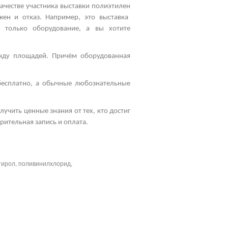
качестве участника
выставки полиэтилен
ожен и отказ. Например, это
выставка
 только оборудование, а вы хотите
енду площадей. Причём оборудованная
бесплатно, а обычные любознательные
учить ценные знания от тех, кто достиг
рительная запись и оплата.
тирол, поливинилхлорид,