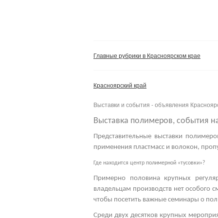
Главные рубрики в Красноярском крае
Красноярский край
Выставки и события - объявления Краснояр
Выставка полимеров, события н
Представительные
выставки полимеро
применения пластмасс и волокон, пропу
Где находится центр полимерной «тусовки»?
Примерно половина крупных регуля
владельцам производств нет особого с
чтобы посетить важные
семинары о пол
Среди двух десятков крупных мероприя