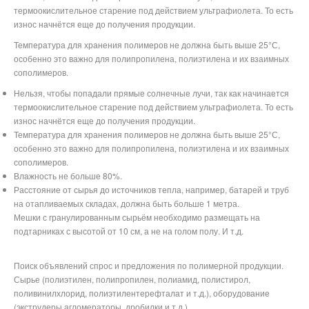
термоокислительное старение под действием ультрафиолета. То есть
износ начнётся еще до получения продукции.
Температура для хранения полимеров не должна быть выше 25°С,
особенно это важно для полипропилена, полиэтилена и их взаимных
сополимеров.
Нельзя, чтобы попадали прямые солнечные лучи, так как начинается
термоокислительное старение под действием ультрафиолета. То есть
износ начнётся еще до получения продукции.
Температура для хранения полимеров не должна быть выше 25°С,
особенно это важно для полипропилена, полиэтилена и их взаимных
сополимеров.
Влажность не больше 80%.
Расстояние от сырья до источников тепла, например, батарей и труб
на отапливаемых складах, должна быть больше 1 метра.
Мешки с гранулированным сырьём необходимо размещать на
подтарниках с высотой от 10 см, а не на голом полу. И т.д.
Поиск объявлений спрос и предложения по полимерной продукции.
Сырье (полиэтилен, полипропилен, полиамид, полистирол,
поливинилхлорид, полиэтилентерефталат и т.д.), оборудование
(экструдеры,агломераторы, дробилки и т.д.)