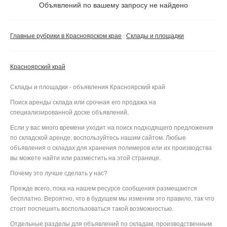
Не важно
Объявлений по вашему запросу не найдено
Валюта:
руб.
С фото
Главные рубрики в Красноярском крае
Склады и площадки
Без посредников
Компания
Красноярский край
Не важно
Склады и площадки - объявления Красноярский край
Сбросить фильтр
Применить
Поиск аренды склада или срочная его продажа на
специализированной доске объявлений.
Если у вас много времени уходит на поиск подходящего предложения
по складской аренде, воспользуйтесь нашим сайтом. Любые
объявления о складах для хранения полимеров или их производства
вы можете найти или разместить на этой странице.
Почему это лучше сделать у нас?
Прежде всего, пока на нашем ресурсе сообщения размещаются
бесплатно. Вероятно, что в будущем мы изменим это правило, так что
стоит поспешить воспользоваться такой возможностью.
Отдельные разделы для объявлений по складам, производственным