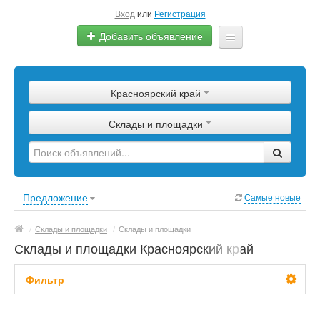
Вход
или
Регистрация
Добавить объявление
Главная
Красноярский край
Сырье
Склады и площадки
Изделия
Оборудование
Услуги
Предложение
Самые новые
Еще
/
Склады и площадки
/
Склады и площадки
Склады и площадки Красноярский край
Фильтр
Цена