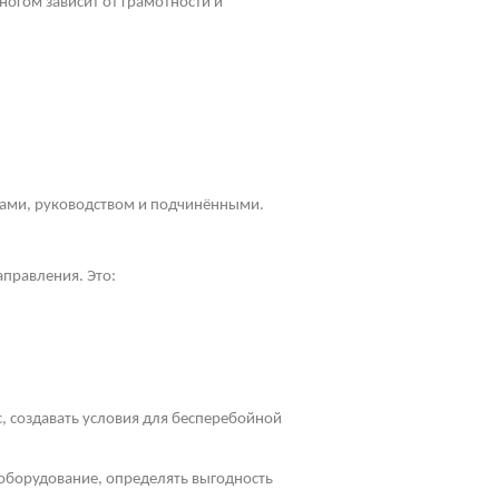
огом зависит от грамотности и
ками, руководством и подчинёнными.
правления. Это:
с, создавать условия для бесперебойной
 оборудование, определять выгодность