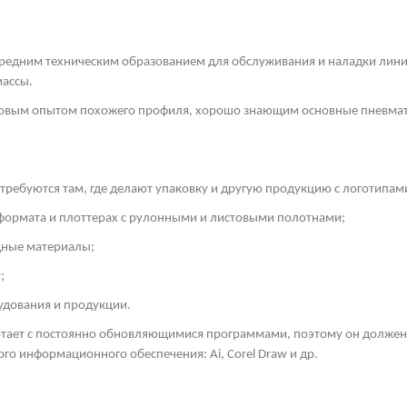
средним техническим образованием для обслуживания и наладки линий
массы.
удовым опытом похожего профиля, хорошо знающим основные пневмат
ребуются там, где делают упаковку и другую продукцию с логотипам
формата и плоттерах с рулонными и листовыми полотнами;
дные материалы;
;
удования и продукции.
отает с постоянно обновляющимися программами, поэтому он долж
ого информационного обеспечения: Ai,
Corel
Draw
и др.