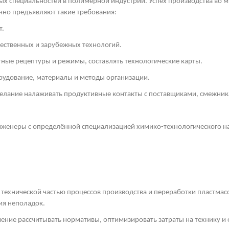
х специальностей в полимерной индустрии. Успех производства во мн
чно предъявляют такие требования:
т.
чественных и зарубежных технологий.
ные рецептуры и режимы, составлять технологические карты.
рудование, материалы и методы организации.
желание налаживать продуктивные контакты с поставщиками, смежни
женеры с определённой специализацией химико-технологического на
 технической частью процессов производства и переработки пластмас
ия неполадок.
ение рассчитывать нормативы, оптимизировать затраты на технику и