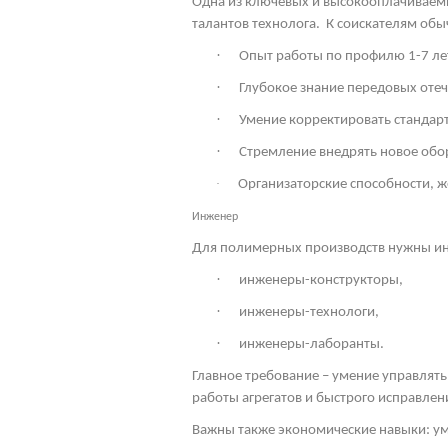
Одна из ключевых и высокооплачиваемы
талантов технолога.
К соискателям обы
·
Опыт работы по профилю 1-7 ле
·
Глубокое знание передовых оте
·
Умение корректировать стандарт
·
Стремление внедрять новое обо
·
Организаторские способности, 
Инженер
Для полимерных производств нужны ин
·
инженеры-конструкторы,
·
инженеры-технологи,
·
инженеры-лаборанты.
Главное требование – умение управлять
работы агрегатов и быстрого исправлен
Важны также экономические навыки: ум