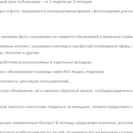
й срок публикации – от 1 недели до 3 месяцев.
део и фото, предлагается альтернативная форма с фотогалереей для п
.
 наличию фото, сортировка по свежести объявлений и величине ставк
оложены кнопки с указанием ключевых профессий полимерной сферы, к
, технолог и другие.
 работников расположены в отдельных вкладках.
ся с обновлением страницы через
RSS
Яндекс.подписки.
струменты для наших пользователей.
втору объявления, но и заказать обратный звонок, сообщив ваше имя
шую зарплату или готовы трудиться за меньшую, можете предложить св
нашлись максимально быстро? В помощь предлагаем комплекс дополн
смотрело наибольшее число людей, поднимите его на верхнюю строчку