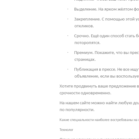
·
Выделение. На ярком жёлтом фон
·
Закрепление. С помощью этой ус
откликов.
·
Срочно. Ещё один способ стать 
поторопятся.
·
Премиум. Покажите, что вы пре
страницах.
·
Публикация в прессе. Не все ищ
объявление, если вы воспользует
Хотите продвинуть ваше предложение в
срочности одновременно.
На нашем сайте можно найти любую дол
по популярности.
Какие специальности наиболее востребованы на
Технолог