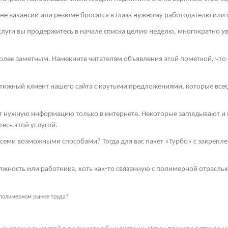
е вакансии или резюме бросятся в глаза нужному работодателю или 
луги вы продержитесь в начале списка целую неделю, многократно у
более заметным. Намекните читателям объявления этой пометкой, что о
стижный клиент нашего сайта с крутыми предложениями, которые всег
ут нужную информацию только в интернете. Некоторые заглядывают и в
есь этой услугой.
семи возможными способами? Тогда для вас пакет «Турбо» с закрепл
жность или работника, хоть как-то связанную с полимерной отрасль
 полимерном рынке труда?