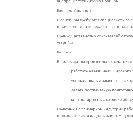
внедрения технических новинок.
Наладчик оборудования
В основном требуются специалисты со 
производят или перерабатывают пласт
Преимущества есть у соискателей с тр
устройств.
Печатник
В полимерном производстве печатники т
·
работать на машинах широкого 
·
устанавливать и заменять расхо
·
делать постпечатную подготовку
·
контролировать состояние обор
Печатник в полимерной индустрии раб
пользователем и владеть пакетом нужн