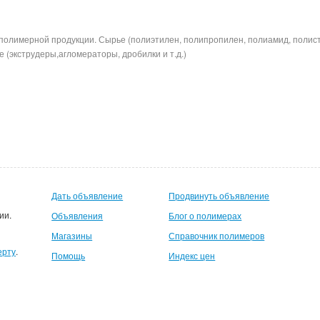
полимерной продукции. Сырье (полиэтилен, полипропилен, полиамид, полис
 (экструдеры,агломераторы, дробилки и т.д.)
Дать объявление
Продвинуть объявление
ии.
Объявления
Блог о полимерах
Магазины
Справочник полимеров
ерту
.
Помощь
Индекс цен