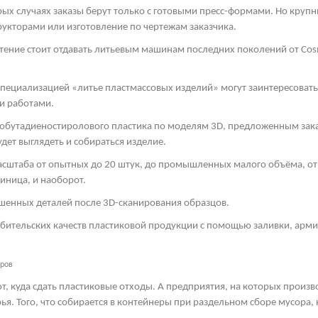
рых случаях заказы берут только с готовыми пресс-формами. Но круп
рукторами или изготовление по чертежам заказчика.
тение стоит отдавать литьевым машинам последних поколений от
Cos
пециализацией «литье пластмассовых изделий» могут заинтересоват
и работами.
обутадиеностиролового пластика по моделям 3
D
, предложенным зака
дет выглядеть и собираться изделие.
асштаба от опытных до 20 штук, до промышленных малого объёма, от 
иница, и наоборот.
шенных деталей после 3
D
-сканирования образцов.
ебительских качеств пластиковой продукции с помощью заливки, арм
еров
т, куда сдать пластиковые отходы. А предприятия, на которых произ
ья. Того, что собирается в контейнеры при раздельном сборе мусора