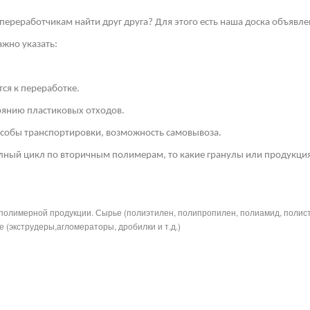
переработчикам найти друг друга? Для этого есть наша доска объявле
жно указать:
ся к переработке.
тоянию пластиковых отходов.
собы транспортировки, возможность самовывоза.
лный цикл по вторичным полимерам, то какие гранулы или продукция
полимерной продукции. Сырье (полиэтилен, полипропилен, полиамид, полис
 (экструдеры,агломераторы, дробилки и т.д.)