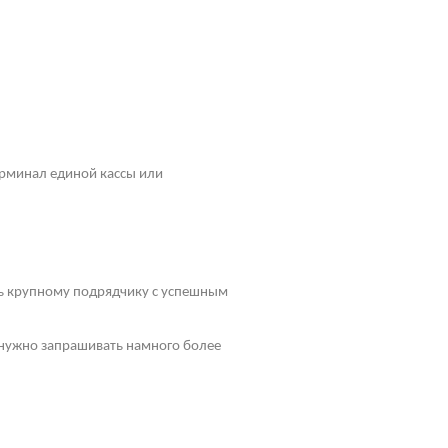
рминал единой кассы или
ть крупному подрядчику с успешным
у нужно запрашивать намного более