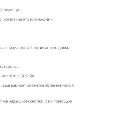
ой помощи.
, компания это или частник.
ва внизу, там всё расписано по дням.
й стороны.
жите готовый файл.
ть, ваш вариант окажется приемлемым, и
Тут же рядышком кнопки, с их помощью