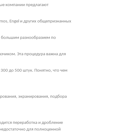
ные компании предлагают
mos
, Engel и других общепризнанных
ь большим разнообразием по
зчиком. Эта процедура важна для
300 до 500 штук. Понятно, что чем
ирования, экранирования, подбора
водится переработка и дробление
, недостаточно для полноценной