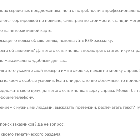
своих сервисных предложениях, но и о потребности в профессиональн
яется сортировкой по новизне, фильтрам по стоимости, станции метро
о на интерактивной карте.
рмация о новых объявлениях, используйте
RSS
-рассылку.
оего объявления? Для этого есть кнопка «посмотреть статистику» спра
но максимально удобным для вас.
я этого укажите свой номер и имя в окошке, нажав на кнопку с право
ы какие-то особые условия. Если они достаточно объёмные, то прило
редложите свою цену, для этого есть кнопка вверху справа. Может бы
 форме телефону.
ением с нужными людьми, высказать претензии, распечатать текст? 
поиск заказчиков? Да не вопрос.
своего тематического раздела.