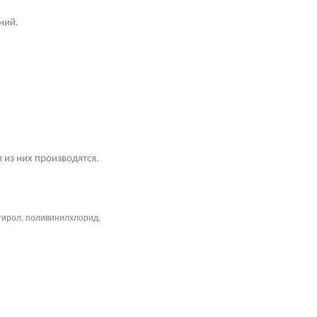
ний.
 из них производятся.
тирол, поливинилхлорид,