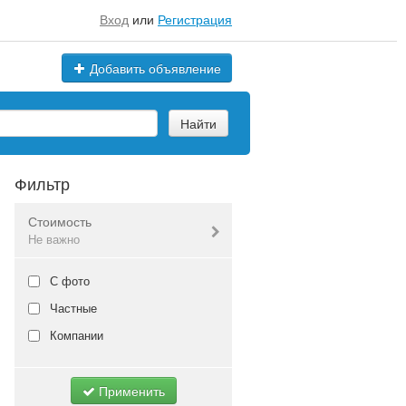
Вход
или
Регистрация
Добавить объявление
Найти
Фильтр
Стоимость
Не важно
Валюта:
руб.
С фото
Частные
Компании
Не важно
Применить