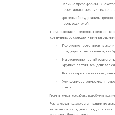
·
Наличие пресс-формы. В некото
проектирование с нуля их конст
·
Уровень оборудования. Предпоч
производителей.
Предложения инженерных центров со с
сравнению со стандартными заводским
·
Получение прототипов из акрил
предварительной оценки, как бу
·
Изготовление партий разного м
крупнее партия, тем дешевле ед
·
Копии старых, сломанных, изно
·
Улучшение эстетических и потр
цвета.
Промышленная переработка и дробление полим
Часто люди и даже организации не знаю
полимеров, страдают от недостатка сыр