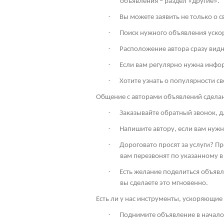
объявления – раздел «другие».
·
Вы можете заявить не только о 
·
Поиск нужного объявления ускор
·
Расположение автора сразу видн
·
Если вам регулярно нужна инфо
·
Хотите узнать о популярности св
Общение с авторами объявлений сдела
·
Заказывайте обратный звонок, дл
·
Напишите автору, если вам нужн
·
Дороговато просят за услуги? П
вам перезвонят по указанному в
·
Есть желание поделиться объявл
вы сделаете это мгновенно.
Есть ли у нас инструменты, ускоряющие 
·
Поднимите объявление в начало 