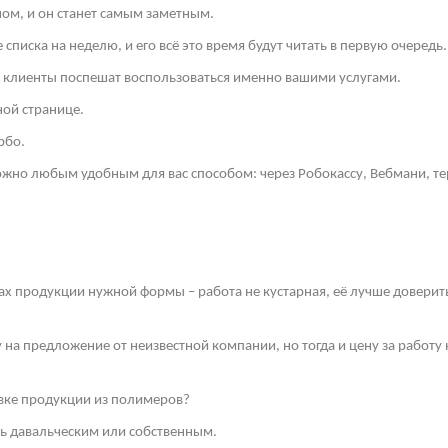
ом, и он станет самым заметным.
списка на неделю, и его всё это время будут читать в первую очередь.
и клиенты поспешат воспользоваться именно вашими услугами.
ной странице.
рбо.
но любым удобным для вас способом: через Робокассу, Вебмани, те
ах продукции нужной формы – работа не кустарная, её лучше довери
у на предложение от неизвестной компании, но тогда и цену за работ
ивке продукции из полимеров?
ть давальческим или собственным.