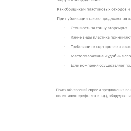
загрузки оборудования.
Как сборщикам пластиковых отходов и 
При публикации такого предложения ва
·
Стоимость за тонну вторсырья.
·
Какие виды пластика принимают
·
Требования к сортировке и сос
·
Местоположение и удобные спо
·
Если компания осуществляет по
Поиск объявлений спрос и предложения по 
полиэтилентерефталат и т.д.), оборудование