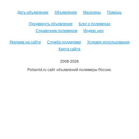
Дать объявление
Объявления
Магазины
Помощь
Продвинуть объявление
Блог о полимерах
Справочник полимеров
Индекс цен
Реклама на сайте
Служба поддержки
Условия использования
Карта сайта
2008-2026
Poliamid.ru сайт объявлений полимеры России.
Использование сайта, означает согласие с
Пользовательским
соглашением
.
Оплачивая услуги сайта, вы принимаете
оферту
.