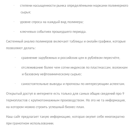
·
степени насыщенности рынка определёнными марками полимерного
сырья;
·
уровне спроса на каждый вид полимера;
·
ключевых событиях прошедшего периода.
Системный анализ полимеров включает таблицы и онлайн графики, которые
позволяют делать:
·
сравнение зарубежных и российских цен в рублёвом пересчёте,
·
отслеживание более чем сотни индексов по пластмассам, волокнам
и базовому нефтехимическому сырью;
·
самостоятельные выводы и прогнозы по интересующим аспектам.
Открытый доступ в интернете есть только для самых общих сведений про 9
термопластов с крупнотоннажным производством. Но это не та информация,
на котором можно строить успешный бизнес-план.
Наш сайт предлагает такую информацию, которая окупит себя многократно
при грамотном использовании.