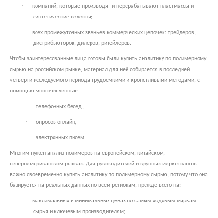
·
компаний, которые производят и перерабатывают пластмассы и
синтетические волокна;
·
всех промежуточных звеньев коммерческих цепочек: трейдеров,
дистрибьюторов, дилеров, ритейлеров.
Чтобы заинтересованные лица готовы были купить аналитику по полимерному
сырью на российском рынке, материал для неё собирается в последней
четверти исследуемого периода трудоёмкими и кропотливыми методами, с
помощью многочисленных:
·
телефонных бесед,
·
опросов онлайн,
·
электронных писем.
Многим нужен анализ полимеров на европейском, китайском,
североамериканском рынках. Для руководителей и крупных маркетологов
важно своевременно купить аналитику по полимерному сырью, потому что она
базируется на реальных данных по всем регионам, прежде всего на:
·
максимальных и минимальных ценах по самым ходовым маркам
сырья и ключевым производителям;