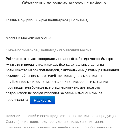
Не важно
Объявлений по вашему запросу не найдено
Валюта:
руб.
С фото
Главные рубрики
Сырье полимерное
Полиамид
Частные
Компании
Москва и Московская обл.
(4)
Не важно
Сбросить фильтр
Сырье полимерное, Полиамид - объявления Россия
Применить
Poliamid
.
ru
это узко специализированный сайт, где можно быстро
купить или продать полиамиды. Всегда актуальные цены на
большинство марок полиамидов, с актуальными датами размещения
объявлений от пользователей. Полиамидное сырье имеет
наибольшее количество марок среди полимеров, так как с ним
производители больше всего экспериментируют, поэтому
потребители не всегда успевают за этими изменениями от
производства.
Раскрыть
Поиск объявлений спрос и предложения по полимерной продукции.
Здесь же, на сайте можно быть в курсе текущей динамики цен
Сырье (полиэтилен, полипропилен, полиамид, полистирол,
на рынке полиамидов.
поливинилхлорид, полиэтилентерефталат и т.д.), оборудование