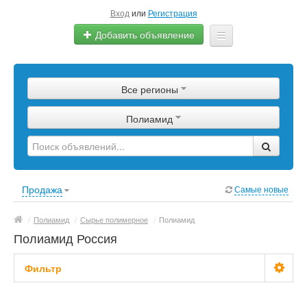
Вход
или
Регистрация
Добавить объявление
Главная
Все регионы
Сырье
Полиамид
Изделия
Оборудование
Услуги
Продажа
Самые новые
Еще
/
Полиамид
/
Сырье полимерное
/
Полиамид
Полиамид Россия
Фильтр
Цена