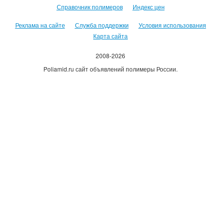
полиамид, какие марки бывают, какие характеристики, свойства,
Справочник полимеров
Индекс цен
торговые марки, производители, можно узнать тут.
Реклама на сайте
Служба поддержки
Условия использования
Карта сайта
2008-2026
Poliamid.ru сайт объявлений полимеры России.
Использование сайта, означает согласие с
Пользовательским
соглашением
.
Оплачивая услуги сайта, вы принимаете
оферту
.
Каждому зарегистрировавшемуся пользователю 500руб на счет