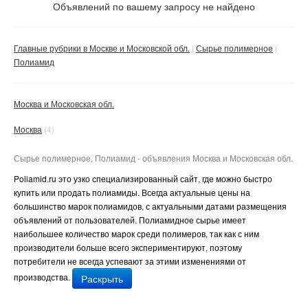
Не важно
Объявлений по вашему запросу не найдено
Валюта:
руб.
С фото
Главные рубрики в Москве и Московской обл.
Сырье полимерное
Частные
Полиамид
Компании
Москва и Московская обл.
Не важно
Сбросить фильтр
Применить
Москва
(4)
Сырье полимерное, Полиамид - объявления Москва и Московская обл.
Poliamid
.
ru
это узко специализированный сайт, где можно быстро
купить или продать полиамиды. Всегда актуальные цены на
большинство марок полиамидов, с актуальными датами размещения
объявлений от пользователей. Полиамидное сырье имеет
наибольшее количество марок среди полимеров, так как с ним
производители больше всего экспериментируют, поэтому
потребители не всегда успевают за этими изменениями от
производства.
Раскрыть