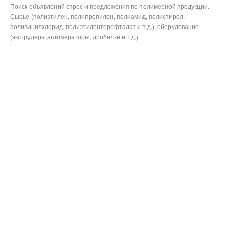
Поиск объявлений спрос и предложения по полимерной продукции.
Здесь же, на сайте можно быть в курсе текущей динамики цен
Сырье (полиэтилен, полипропилен, полиамид, полистирол,
на рынке полиамидов.
поливинилхлорид, полиэтилентерефталат и т.д.), оборудование
(экструдеры,агломераторы, дробилки и т.д.)
Любой пользователь может бесплатно разместить объявление
на сайте. Будет ли это первичное полиамидное сырье или
вторичное, не имеет значение, пользователь без труда с
помощью фильтров может сделать выборку по нужной ему
продукции. Не понравилась цена, хотите дешевле-можно
«уведомление об
воспользоваться функционалом сайта
изменении цены» или «предложить цену», что очень
упрощает возможность купить ту или иную марку
полиамида по приемлемой вам цене.
Повторимся, полиамидных марок сырья превеликое множество
и этот процесс дальше продолжается. Но большинство из них
подпадает в одну из трех групп
алифатические полиамиды;
ароматические и полуароматические полиамиды;
стеклонаполненные полиамиды.
Каждая группа имеет свои уникальные свойства. И это деление,