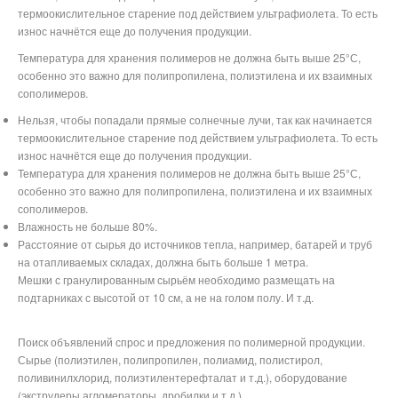
термоокислительное старение под действием ультрафиолета. То есть
износ начнётся еще до получения продукции.
Температура для хранения полимеров не должна быть выше 25°С,
особенно это важно для полипропилена, полиэтилена и их взаимных
сополимеров.
Нельзя, чтобы попадали прямые солнечные лучи, так как начинается
термоокислительное старение под действием ультрафиолета. То есть
износ начнётся еще до получения продукции.
Температура для хранения полимеров не должна быть выше 25°С,
особенно это важно для полипропилена, полиэтилена и их взаимных
сополимеров.
Влажность не больше 80%.
Расстояние от сырья до источников тепла, например, батарей и труб
на отапливаемых складах, должна быть больше 1 метра.
Мешки с гранулированным сырьём необходимо размещать на
подтарниках с высотой от 10 см, а не на голом полу. И т.д.
Поиск объявлений спрос и предложения по полимерной продукции.
Сырье (полиэтилен, полипропилен, полиамид, полистирол,
поливинилхлорид, полиэтилентерефталат и т.д.), оборудование
(экструдеры,агломераторы, дробилки и т.д.)