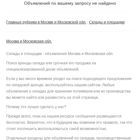
Не важно
Объявлений по вашему запросу не найдено
Валюта:
руб.
С фото
Главные рубрики в Москве и Московской обл.
Склады и площадки
Без посредников
Компания
Москва и Московская обл.
Не важно
Склады и площадки - объявления Москва и Московская обл.
Сбросить фильтр
Применить
Поиск аренды склада или срочная его продажа на
специализированной доске объявлений.
Если у вас много времени уходит на поиск подходящего предложения
по складской аренде, воспользуйтесь нашим сайтом. Любые
объявления о складах для хранения полимеров или их производства
вы можете найти или разместить на этой странице.
Почему это лучше сделать у нас?
Прежде всего, пока на нашем ресурсе сообщения размещаются
бесплатно. Вероятно, что в будущем мы изменим это правило, так что
стоит поспешить воспользоваться такой возможностью.
Отдельные разделы для объявлений по складам, производственным