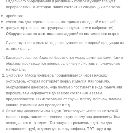
Отдельного оборудования и различных комплектующих требует
переработка ПВХ-отходов. Линия состоит из следующих агрегатов:
дробилка;
смеситель для перемешивания материала (холодный и горячий);
гранулятор (линия с экструдером, гранулятором и виброситом).
Оборудование по изготовлению изделий из полимерного сырья
Существует несколько методов получения полимерной продукции из
готовых гранул:
Каландрирование. Изделия формуются между двумя валками. Таким
образом, производятся пленки, рулонные и листовые полимерные
материалы.
Экструзия. Масса полимера продавливается через насадку
экструдера, которая повторяет форму изделия. Как правило,
оборудование шнековое, куда полимер поступает в виде гранул или
порошка, там нагревается до вязкого состояния и затем
продавливается. Так изготавливают трубы, плитку, погонаж, пленки,
шланги, изоляцию для проводов и т.д.
Литье под давлением или выдув. Вязкотекучая масса из литьевой
машины впрыскивается в специальную форму под давлением. Там
охлаждается и твердеет. Так получают различные детали для
соединения труб, отделочную плитку, сифоны, ПЭТ-тару и др.