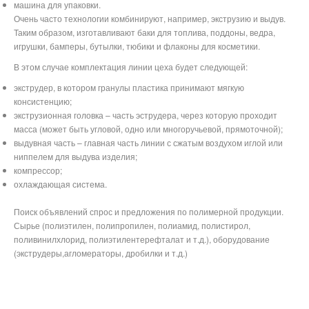
машина для упаковки.
Очень часто технологии комбинируют, например, экструзию и выдув.
Таким образом, изготавливают баки для топлива, поддоны, ведра,
игрушки, бамперы, бутылки, тюбики и флаконы для косметики.
В этом случае комплектация линии цеха будет следующей:
экструдер, в котором гранулы пластика принимают мягкую
консистенцию;
экструзионная головка – часть эструдера, через которую проходит
масса (может быть угловой, одно или многоручьевой, прямоточной);
выдувная часть – главная часть линии с сжатым воздухом иглой или
ниппелем для выдува изделия;
компрессор;
охлаждающая система.
Поиск объявлений спрос и предложения по полимерной продукции.
Сырье (полиэтилен, полипропилен, полиамид, полистирол,
поливинилхлорид, полиэтилентерефталат и т.д.), оборудование
(экструдеры,агломераторы, дробилки и т.д.)