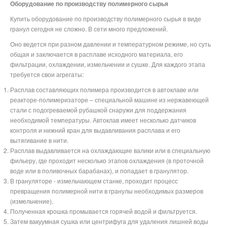
Оборудование по производству полимерного сырья
Купить оборудование по производству полимерного сырья в виде
гранул сегодня не сложно. В сети много предложений.
Оно ведется при разном давлении и температурном режиме, но суть
общая и заключается в расплаве исходного материала, его
фильтрации, охлаждении, измельчении и сушке. Для каждого этапа
требуется свои агрегаты:
Расплав составляющих полимера производится в автоклаве или
реакторе-полимеризаторе – специальной машине из нержавеющей
стали с подогреваемой рубашкой снаружи для поддержания
необходимой температуры. Автоклав имеет несколько датчиков
контроля и нижний кран для выдавливания расплава и его
вытягивание в нити.
Расплав выдавливается на охлаждающие валики или в специальную
фильеру, где проходит несколько этапов охлаждения (в проточной
воде или в поливочных барабанах), и попадает в гранулятор.
В грануляторе - измельчающем станке, проходит процесс
превращения полимерной нити в гранулы необходимых размеров
(измельчение).
Полученная крошка промывается горячей водой и фильтруется.
Затем вакуумная сушка или центрифуга для удаления лишней воды