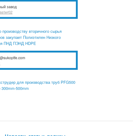
ный завод
aster02
о производству вторичного сырья
ов закупает Полиэтилен Низкого
ия ПНД ПЭНД HDPE
t@sukoptfe.com
t
струдер для производства труб PFG500
р 300mm-500mm