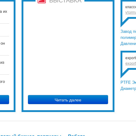
класс
а их
vtorm
Завод п
полимер
 он
Давлен
expor
 из
expor
ого
PTFE Эк
Диамет
Читать далее