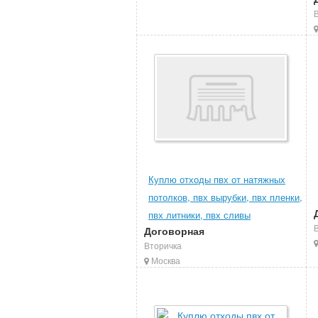
Куплю отходы пвх от натяжных
потолков, пвх вырубки, пвх пленки,
пвх литники, пвх сливы
Договорная
Вторичка
Москва