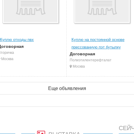
Куплю отходы пвх
Куплю на постоянной основе
Договорная
прессованную пэт бутылку
Вторичка
Договорная
Москва
Полиэтилентерефталат
Москва
Еще объявления
СЕЙ
ВЫСТАВКА