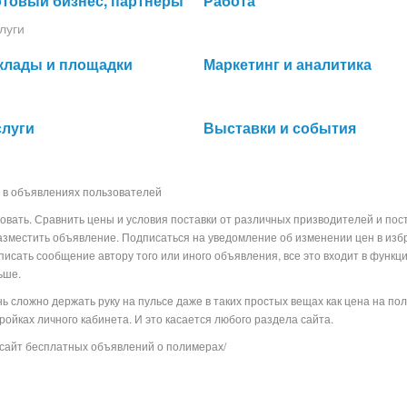
отовый бизнес, партнеры
Работа
луги
клады и площадки
Маркетинг и аналитика
слуги
Выставки и события
 в объявлениях пользователей
овать. Сравнить цены и условия поставки от различных призводителей и пос
азместить объявление. Подписаться на уведомление об изменении цен в из
аписать сообщение автору того или иного объявления, все это входит в функц
льше.
 сложно держать руку на пульсе даже в таких простых вещах как цена на по
стройках личного кабинета. И это касается любого раздела сайта.
сайт бесплатных объявлений о полимерах/