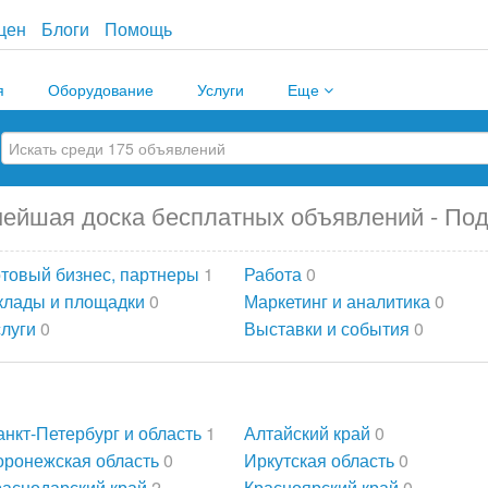
цен
Блоги
Помощь
я
Оборудование
Услуги
Еще
ейшая доска бесплатных объявлений - По
отовый бизнес, партнеры
1
Работа
0
клады и площадки
0
Маркетинг и аналитика
0
слуги
0
Выставки и события
0
анкт-Петербург и область
1
Алтайский край
0
оронежская область
0
Иркутская область
0
раснодарский край
2
Красноярский край
0