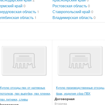
ермский край
0
Ростовская область
0
вердловская область
1
Ставропольский край
0
елябинская область
1
Владимирская область
0
Куплю отходы пвх от натяжных
Куплю производственные отходы,
потолков, пвх вырубки, пвх пленки,
брак, изделия сбор ПВХ
Договорная
пвх литники, сливы
Вторичка
Договорная