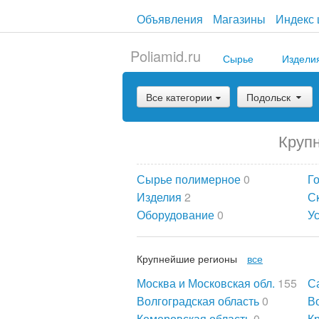
Объявления
Магазины
Индекс 
Poliamid.ru
Сырье
Издели
Все категории
Подольск
Крупн
Сырье полимерное
0
Г
Изделия
2
С
Оборудование
0
У
Крупнейшие регионы
все
Москва и Московская обл.
155
С
Волгоградская область
0
В
Кемеровская область
0
К