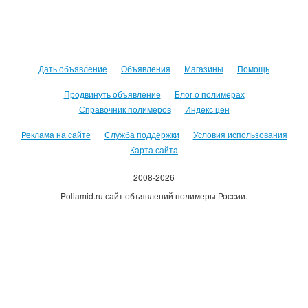
Дать объявление
Объявления
Магазины
Помощь
Продвинуть объявление
Блог о полимерах
Справочник полимеров
Индекс цен
Реклама на сайте
Служба поддержки
Условия использования
Карта сайта
2008-2026
Poliamid.ru сайт объявлений полимеры России.
Использование сайта, означает согласие с
Пользовательским
соглашением
.
Оплачивая услуги сайта, вы принимаете
оферту
.