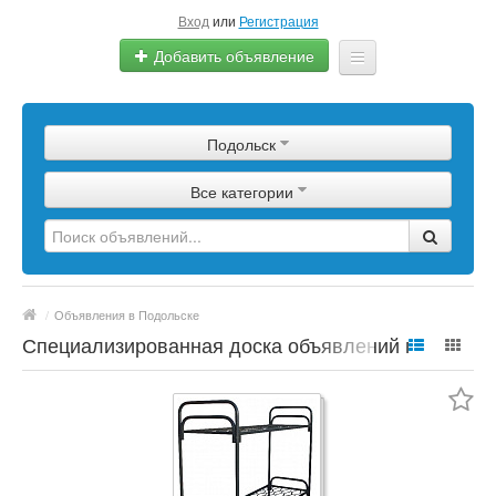
Вход
или
Регистрация
Добавить объявление
Главная
Подольск
Сырье
Все категории
Изделия
Оборудование
Услуги
/
Объявления в Подольске
Еще
Специализированная доска объявлений по
полимерной продукции, сырье, материалы,
цены, марки