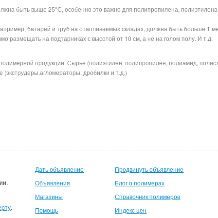
лжна быть выше 25°С, особенно это важно для полипропилена, полиэтилена
например, батарей и труб на отапливаемых складах, должна быть больше 1 м
о размещать на подтарниках с высотой от 10 см, а не на голом полу. И т.
полимерной продукции. Сырье (полиэтилен, полипропилен, полиамид, полис
 (экструдеры,агломераторы, дробилки и т.д.)
Дать объявление
Продвинуть объявление
ии.
Объявления
Блог о полимерах
Магазины
Справочник полимеров
ерту
.
Помощь
Индекс цен