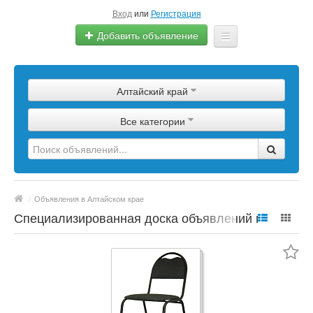
Вход
или
Регистрация
Добавить объявление
Главная
Алтайский край
Сырье
Все категории
Изделия
Оборудование
Услуги
/
Объявления в Алтайском крае
Еще
Специализированная доска объявлений по
полимерной продукции, сырье, материалы,
цены, марки