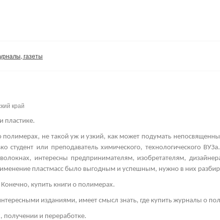
журналы, газеты
ский край
и пластике.
 полимерах, не такой уж и узкий, как может подумать непосвященны
ко студент или преподаватель химического, технологического ВУЗа
х волокнах, интересны предпринимателям, изобретателям, дизайне
именение пластмасс было выгодным и успешным, нужно в них разбир
 Конечно, купить книги о полимерах.
нтересными изданиями, имеет смысл знать, где купить журналы о по
х, получении и переработке.