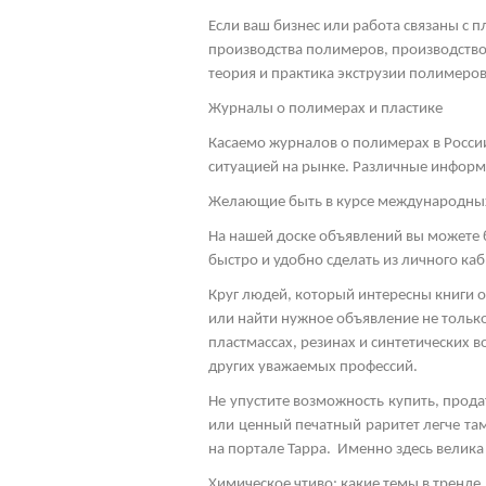
Если ваш бизнес или работа связаны с 
производства полимеров, производство
теория и практика экструзии полимеров,
Журналы о полимерах и пластике
Касаемо журналов о полимерах в Росси
ситуацией на рынке. Различные информ
Желающие быть в курсе международных 
На нашей доске объявлений вы можете 
быстро и удобно сделать из личного каб
Круг людей, который интересны книги о
или найти нужное объявление не только
пластмассах, резинах и синтетических
других уважаемых профессий.
Не упустите возможность купить, прод
или ценный печатный раритет легче там
на портале Тарра. Именно здесь велика
Химическое чтиво: какие темы в тренде