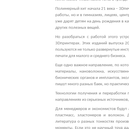
Полимерный хит начала 21 века – 3
D
пе
работы, но и в гимназиях, лицеях, це
уже дарят детям на день рождения в ка
других полезных вещей.
Но разобраться с работой этого уст
3
D
принтерах. Этих изданий выпуска 2
пользуются не только развернутые инс
печати для малого и среднего бизнеса.
Еще одно важное направление, по кот
материалы, нановолокна, искусстве
бионических органов и имплантов, эко
пишут много разных баек, но практиче
Технологии получения и переработки 
направлениях из серьезных источников,
Для менеджеров и экономистов будут 
пластмасс, эластомеров и волокон. 
литература о разных тонкостях произ
моменты. Если это не научный труд да