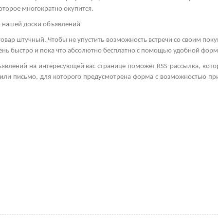
оторое многократно окупится.
ю нашей доски объявлений
товар штучный. Чтобы не упустить возможность встречи со своим пок
очень быстро и пока что абсолютно бесплатно с помощью удобной фор
ъявлений на интересующей вас странице поможет
RSS
-рассылка, кото
а или письмо, для которого предусмотрена форма с возможностью пр