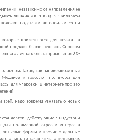
омпании, независимо от направления ее
девать лишние 700-1000$. 3
D
-аппараты
 полочки, подставки, автопоилки, сотни
, которые применяются для печати на
одной продаже бывает сложно. Спросом
спешного личного опыта применения 3
D
-
полимеры. Такие, как нанокомпозитные
к. Медиков интересуют полимеры для
ссы для упаковки. В интернете про это
етений.
 всей, надо вовремя узнавать о новых
 стандартов, действующих в индустрии
ия для полимерной отрасли интересна
ы, литьевые формы и прочие отдельные
ого опыта, то такая книга о полимерах