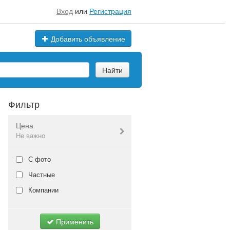
Вход
или
Регистрация
Добавить объявление
Найти
Фильтр
Цена
Не важно
Валюта:
руб.
С фото
Частные
Компании
Не важно
Применить