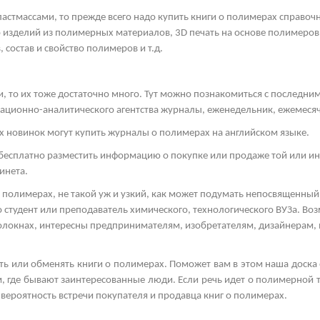
пластмассами, то прежде всего надо купить книги о полимерах справоч
 изделий из полимерных материалов, 3
D
печать на основе полимеров
 состав и свойство полимеров и т.д.
и, то их тоже достаточно много. Тут можно познакомиться с последн
ационно-аналитического агентства журналы, еженедельник, ежемеся
новинок могут купить журналы о полимерах на английском языке.
бесплатно разместить информацию о покупке или продаже той или ин
инета.
 полимерах, не такой уж и узкий, как может подумать непосвященный 
 студент или преподаватель химического, технологического ВУЗа. Во
 волокнах, интересны предпринимателям, изобретателям, дизайнерам,
ать или обменять книги о полимерах. Поможет вам в этом наша доска
, где бывают заинтересованные люди. Если речь идет о полимерной т
 вероятность встречи покупателя и продавца книг о полимерах.