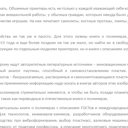
чать. Объемные принтеры есть не только у каждой уважающей себя к
нтрах внешкольной работы, у обычных граждан, которым некуда было 
честве игрушек. На них печатают самолеты, костные протезы, лампы,
ройства не так уж и просто. Для этого нужны книги о полимерах
015 года и еще более поздних не так уж мало, но найти их в своб
трукции по отдельным моделям принтером, но и книги с описанием у
орому ищут авторитетные литературные источники – инновационные 
нный аналог паутины, способный к самовосстановлению пласти
логов – биоразлагаемые, растворимые и самоуничтожающиеся пластма
ски применимую информацию надо искать в книгах авторов этих изобр
полимеров стремительно меняются, и чтобы не быть позади планеты
 таких как переводные и отечественные книги о полимерах.
актуальны книги о полимерах с описанием ГОСТов и международных
Для технологов, инженеров-химиков, разработчиков оборудован
водства: про виброформование, выбор пластмасс, валковые машин
лекого от практики профессора, а описание многолетнего практическ