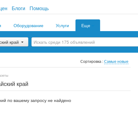
цен
Блоги
Помощь
я
Оборудование
Услуги
Еще
ский край
Сортировка :
Самые новые
азеты
айский край
ий по вашему запросу не найдено