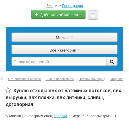
Вход
или
Регистрация
Добавить объявление
Главная
Москва
Сырье
Все категории
Изделия
Оборудование
Услуги
/
Объявления в Москве
/
Сырье полимерное
/
Поливинилхлорид
/
Вторичка
Еще
Куплю отходы пвх от натяжных потолков, пвх
вырубки, пвх пленки, пвх литники, сливы
,
договорная
Москва
| 20 февраля 2020,
Георгий
, номер: 3696, просмотры: 231