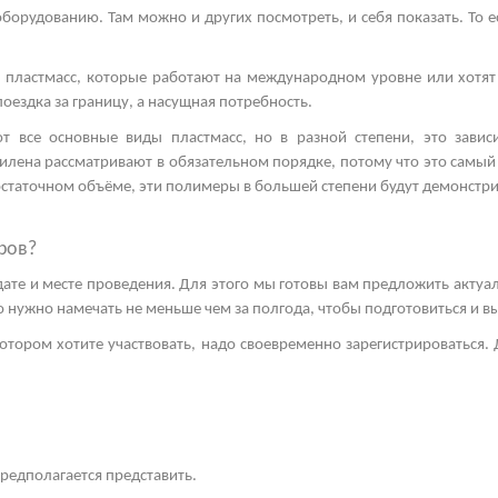
орудованию. Там можно и других посмотреть, и себя показать. То е
 пластмасс, которые работают на международном уровне или хотят
поездка за границу, а насущная потребность.
т все основные виды пластмасс, но в разной степени, это зависи
тилена
рассматривают в обязательном порядке, потому что это самый
остаточном объёме, эти полимеры в большей степени будут демонстр
ров?
 дате и месте проведения. Для этого мы готовы вам предложить акту
это нужно намечать не меньше чем за полгода, чтобы подготовиться и 
отором хотите участвовать, надо своевременно зарегистрироваться. Д
предполагается представить.