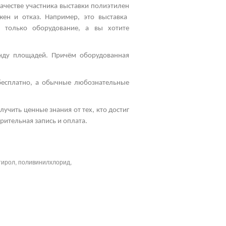
качестве участника
выставки полиэтилен
ожен и отказ. Например, это
выставка
 только оборудование, а вы хотите
енду площадей. Причём оборудованная
бесплатно, а обычные любознательные
учить ценные знания от тех, кто достиг
рительная запись и оплата.
тирол, поливинилхлорид,