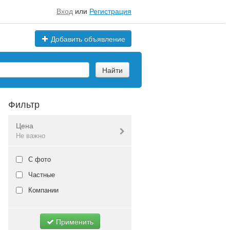
Вход
или
Регистрация
Добавить объявление
Найти
Фильтр
Цена
Не важно
Валюта:
руб.
С фото
Частные
Компании
Не важно
Применить