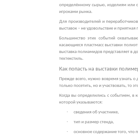
определённому сырью, изделиям или об
игроками рынка.
Для производителей и переработчиков
выставок – не удовольствие и приятная 
Большинство этих событий охватываю
касающиеся пластмасс
выставки полиэ
выставка полиамидов
представляет в д
техтекстиль.
Как попасть на
выставки полиме
Прежде всего, нужно вовремя узнать о
только посетить, но и участвовать, то 
Когда вы определились с событием, в к
которой указываются:
·
сведения об участнике,
·
тип и размер стенда,
·
основное содержание того, что 