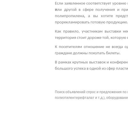
Если заявленное соответствует уровню 
и
ли другой
в сфере получения и при
полипропилена
,
а вы хотите предс
прорекламировать готовую продукцию
Как правило, участникам выставки н
территория стоит дороже той, которую
К посетителям отношение не всегда 
граждане должны покупать билеты.
В рамках
крупных выставок
и конферен
большого успеха в одной из сфер пласт
Поиск объявлений спрос и предложения по 
полиэтилентерефталат и т.д.), оборудование