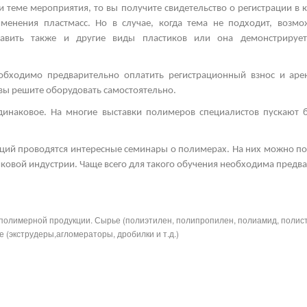
и теме мероприятия, то вы получите свидетельство о регистрации в 
менения пластмасс. Но в случае, когда тема не подходит, возм
тавить также и другие виды пластиков
или она демонстрирует
.
еобходимо предварительно оплатить регистрационный взнос и ар
 вы решите оборудовать самостоятельно.
одинаковое. На многие
выставки полимеров
специалистов пускают 
ций проводятся интересные
семинары о полимерах.
На них можно пол
иковой индустрии. Чаще всего для такого обучения необходима предва
полимерной продукции. Сырье (полиэтилен, полипропилен, полиамид, полис
 (экструдеры,агломераторы, дробилки и т.д.)