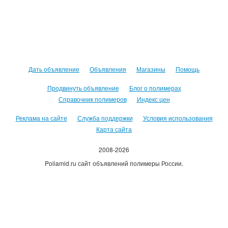
Дать объявление
Объявления
Магазины
Помощь
Продвинуть объявление
Блог о полимерах
Справочник полимеров
Индекс цен
Реклама на сайте
Служба поддержки
Условия использования
Карта сайта
2008-2026
Poliamid.ru сайт объявлений полимеры России.
Использование сайта, означает согласие с
Пользовательским
соглашением
.
Оплачивая услуги сайта, вы принимаете
оферту
.