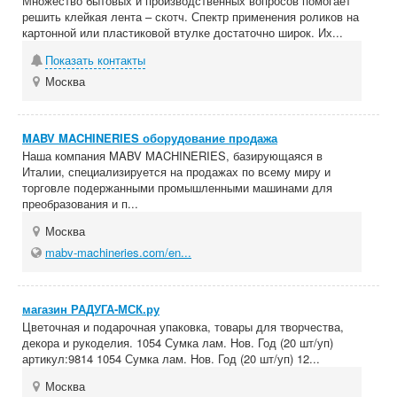
Множество бытовых и производственных вопросов помогает
решить клейкая лента – скотч. Спектр применения роликов на
картонной или пластиковой втулке достаточно широк. Их...
Показать контакты
Москва
MABV MACHINERIES оборудование продажа
Наша компания MABV MACHINERIES, базирующаяся в
Италии, специализируется на продажах по всему миру и
торговле подержанными промышленными машинами для
преобразования и п...
Москва
mabv-machineries.com/en...
магазин РАДУГА-МСК.ру
Цветочная и подарочная упаковка, товары для творчества,
декора и рукоделия. 1054 Сумка лам. Нов. Год (20 шт/уп)
артикул:9814 1054 Сумка лам. Нов. Год (20 шт/уп) 12...
Москва