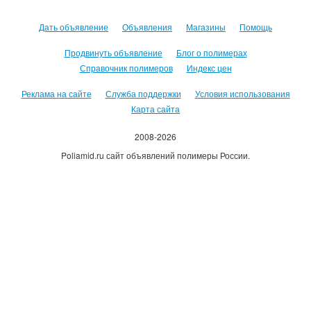
Дать объявление
Объявления
Магазины
Помощь
Продвинуть объявление
Блог о полимерах
Справочник полимеров
Индекс цен
Реклама на сайте
Служба поддержки
Условия использования
Карта сайта
2008-2026
Poliamid.ru сайт объявлений полимеры России.
Использование сайта, означает согласие с
Пользовательским
соглашением
.
Оплачивая услуги сайта, вы принимаете
оферту
.