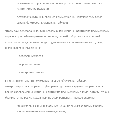
·
компаний, которые производят и перерабатывают пластмассы и
синтетические волокна;
·
всех промежуточных звеньев коммерческих цепочек: трейдеров,
дистрибьюторов, дилеров, ритейлеров.
Чтобы заинтересованные лица готовы были купить аналитику по полимерному
сырью на российском рынке, материал для неё собирается в последней
четверти исследуемого периода трудоёмкими и кропотливыми методами, с
помощью многочисленных:
·
телефонных бесед,
·
опросов онлайн,
·
электронных писем.
Многим нужен анализ полимеров на европейском, китайском,
североамериканском рынках. Для руководителей и крупных маркетологов
важно своевременно купить аналитику по полимерному сырью, потому что она
базируется на реальных данных по всем регионам, прежде всего на:
·
максимальных и минимальных ценах по самым ходовым маркам
сырья и ключевым производителям;