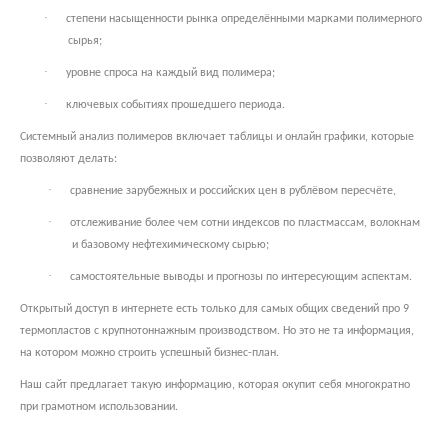
·
степени насыщенности рынка определёнными марками полимерного
сырья;
·
уровне спроса на каждый вид полимера;
·
ключевых событиях прошедшего периода.
Системный анализ полимеров включает таблицы и онлайн графики, которые
позволяют делать:
·
сравнение зарубежных и российских цен в рублёвом пересчёте,
·
отслеживание более чем сотни индексов по пластмассам, волокнам
и базовому нефтехимическому сырью;
·
самостоятельные выводы и прогнозы по интересующим аспектам.
Открытый доступ в интернете есть только для самых общих сведений про 9
термопластов с крупнотоннажным производством. Но это не та информация,
на котором можно строить успешный бизнес-план.
Наш сайт предлагает такую информацию, которая окупит себя многократно
при грамотном использовании.