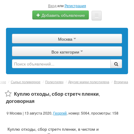
Вход
или
Регистрация
Добавить объявление
Главная
Москва
Сырье
Все категории
Изделия
Оборудование
Услуги
скве
/
Сырье полимерное
/
Полиэтилен
/
Другие марки полиэтилена
/
Вторичка
Еще
Куплю отходы, сбор стретч пленки
,
договорная
Москва
| 13 августа 2020,
Георгий
, номер: 5064, просмотры: 158
Куплю отходы, сбор стретч пленки, в чистом и