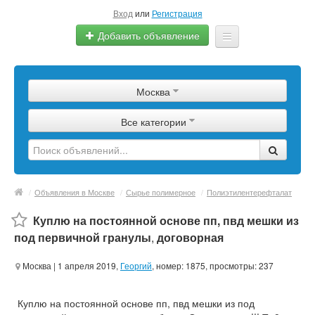
Вход
или
Регистрация
Добавить объявление
Главная
Москва
Сырье
Все категории
Изделия
Оборудование
Услуги
/
Объявления в Москве
/
Сырье полимерное
/
Полиэтилентерефталат
Еще
Куплю на постоянной основе пп, пвд мешки из
под первичной гранулы
,
договорная
Москва
| 1 апреля 2019,
Георгий
, номер: 1875, просмотры: 237
Куплю на постоянной основе пп, пвд мешки из под