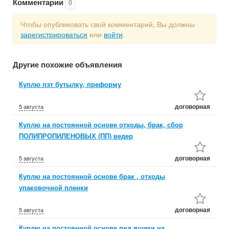
Комментарии
0
Чтобы опубликовать свой комментарий, Вы должны
зарегистрироваться
или
войти
.
Другие похожие объявления
Куплю пэт бутылку, преформу
договорная
5 августа
Куплю на постоянной основе отходы, брак, сбор
ПОЛИПРОПИЛЕНОВЫХ (ПП) ведер
договорная
5 августа
Куплю на постоянной основе брак , отходы
упаковочной пленки
договорная
5 августа
Куплю на постоянной основе пнд ящики на