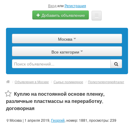
Вход
или
Регистрация
Добавить объявление
Главная
Москва
Сырье
Все категории
Изделия
Оборудование
Услуги
/
Объявления в Москве
/
Сырье полимерное
/
Полиэтилентерефталат
Еще
Куплю на постоянной основе пленку,
различные пластмассы на переработку
,
договорная
Москва
| 1 апреля 2019,
Георгий
, номер: 1881, просмотры: 239