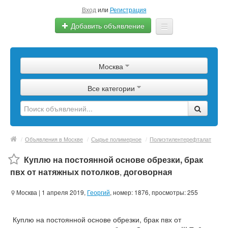
Вход
или
Регистрация
Добавить объявление
Главная
Москва
Сырье
Все категории
Изделия
Оборудование
Услуги
/
Объявления в Москве
/
Сырье полимерное
/
Полиэтилентерефталат
Еще
Куплю на постоянной основе обрезки, брак
пвх от натяжных потолков
,
договорная
Москва
| 1 апреля 2019,
Георгий
, номер: 1876, просмотры: 255
Куплю на постоянной основе обрезки, брак пвх от