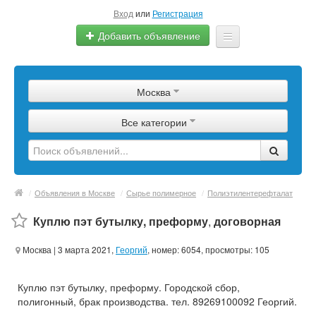
Вход
или
Регистрация
Добавить объявление
Главная
Москва
Сырье
Все категории
Изделия
Оборудование
Услуги
/
Объявления в Москве
/
Сырье полимерное
/
Полиэтилентерефталат
Еще
Куплю пэт бутылку, преформу
,
договорная
Москва
| 3 марта 2021,
Георгий
, номер: 6054, просмотры: 105
Куплю пэт бутылку, преформу. Городской сбор,
полигонный, брак производства. тел. 89269100092 Георгий.