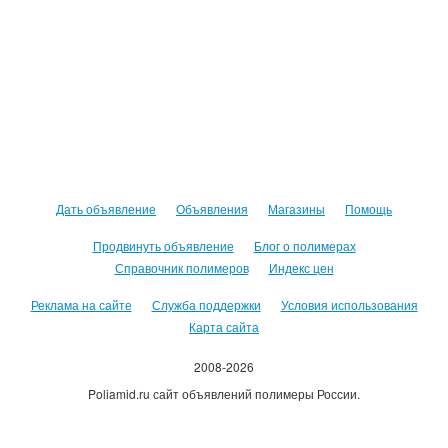
Дать объявление
Объявления
Магазины
Помощь
Продвинуть объявление
Блог о полимерах
Справочник полимеров
Индекс цен
Реклама на сайте
Служба поддержки
Условия использования
Карта сайта
2008-2026
Poliamid.ru сайт объявлений полимеры России.
Использование сайта, означает согласие с
Пользовательским
соглашением
.
Оплачивая услуги сайта, вы принимаете
оферту
.