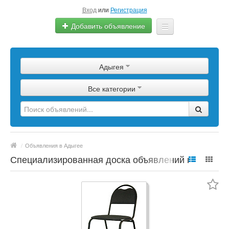
Вход
или
Регистрация
Добавить объявление
Главная
Адыгея
Сырье
Все категории
Изделия
Оборудование
Услуги
/
Объявления в Адыгее
Еще
Специализированная доска объявлений по
полимерной продукции, сырье, материалы,
цены, марки