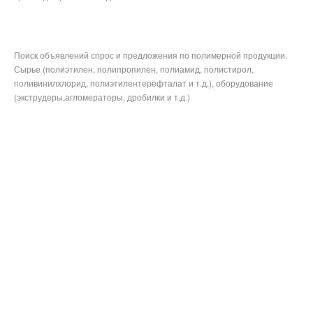
Поиск объявлений спрос и предложения по полимерной продукции.
Сырье (полиэтилен, полипропилен, полиамид, полистирол,
поливинилхлорид, полиэтилентерефталат и т.д.), оборудование
(экструдеры,агломераторы, дробилки и т.д.)