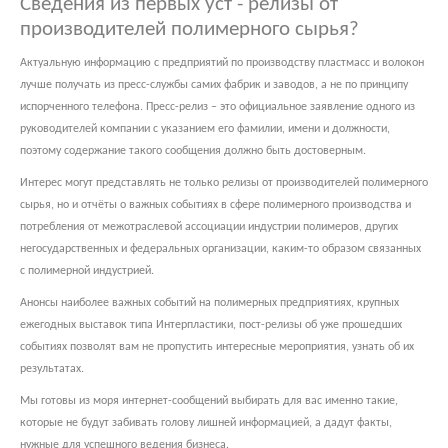
Сведения из первых уст - релизы от
производителей полимерного сырья?
Актуальную информацию с предприятий по производству пластмасс и волокон
лучше получать из пресс-службы самих фабрик и заводов, а не по принципу
испорченного телефона. Пресс-релиз – это официальное заявление одного из
руководителей компании с указанием его фамилии, имени и должности,
поэтому содержание такого сообщения должно быть достоверным.
Интерес могут представлять не только релизы от производителей полимерного
сырья, но и отчёты о важных событиях в сфере полимерного производства и
потребления от межотраслевой ассоциации индустрии полимеров, других
негосударственных и федеральных организации, каким-то образом связанных
с полимерной индустрией.
Анонсы наиболее важных событий на полимерных предприятиях, крупных
ежегодных выставок типа Интерпластики, пост-релизы об уже прошедших
событиях позволят вам не пропустить интересные мероприятия, узнать об их
результатах.
Мы готовы из моря интернет-сообщений выбирать для вас именно такие,
которые не будут забивать голову лишней информацией, а дадут факты,
нужные для успешного ведения бизнеса.