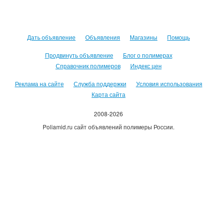
Дать объявление
Объявления
Магазины
Помощь
Продвинуть объявление
Блог о полимерах
Справочник полимеров
Индекс цен
Реклама на сайте
Служба поддержки
Условия использования
Карта сайта
2008-2026
Poliamid.ru сайт объявлений полимеры России.
Использование сайта, означает согласие с
Пользовательским
соглашением
.
Оплачивая услуги сайта, вы принимаете
оферту
.