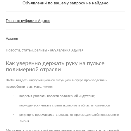
Объявлений по вашему запросу не найдено
Частные
Компании
Главные рубрики в Адыгее
Сбросить фильтр
Применить
Адыгея
Новости, статьи, релизы - объявления Адыгея
Как уверенно держать руку на пульсе
полимерной отрасли
Чтобы владеть информационной ситуацией в сфере производства и
переработки пластмасс, нужно:
·
вовремя узнавать новости полимерной индустрии;
·
периодически читать статьи экспертов в области полимеров
·
регулярно просматривать релизы от производителей полимерного
сырья.
Мы знаем, как получить всё перечисленное, и готовы делиться актуальной