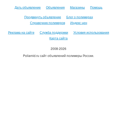
Дать объявление
Объявления
Магазины
Помощь
Продвинуть объявление
Блог о полимерах
Справочник полимеров
Индекс цен
Реклама на сайте
Служба поддержки
Условия использования
Карта сайта
2008-2026
Poliamid.ru сайт объявлений полимеры России.
Использование сайта, означает согласие с
Пользовательским
соглашением
.
Оплачивая услуги сайта, вы принимаете
оферту
.