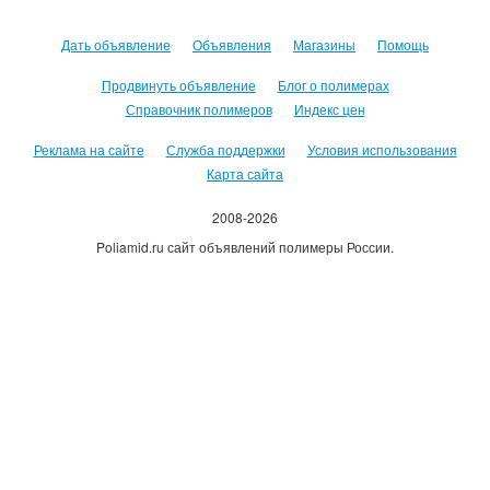
Дать объявление
Объявления
Магазины
Помощь
Продвинуть объявление
Блог о полимерах
Справочник полимеров
Индекс цен
Реклама на сайте
Служба поддержки
Условия использования
Карта сайта
2008-2026
Poliamid.ru сайт объявлений полимеры России.
Использование сайта, означает согласие с
Пользовательским
соглашением
.
Оплачивая услуги сайта, вы принимаете
оферту
.