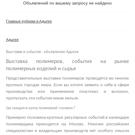
Не важно
Объявлений по вашему запросу не найдено
Валюта:
руб.
С фото
Главные рубрики в Адыгее
Частные
Компании
Адыгея
Не важно
Выставки и события - объявления Адыгея
Сбросить фильтр
Применить
Выставка полимеров, события на рынке
полимерных изделий и сырья
Представительные
выставки полимеров
проводятся во многих
крупных городах мира. Если вы хотите заявить о себе в сфере
производства или применения пластмасс и волокон,
пропускать эти события никак нельзя.
Где находится центр полимерной «тусовки»?
Примерно половина крупных регулярных событий в календаре
полимерщика приходится на Москву. Многим российским
специалистам и владельцам производств нет особого смысла