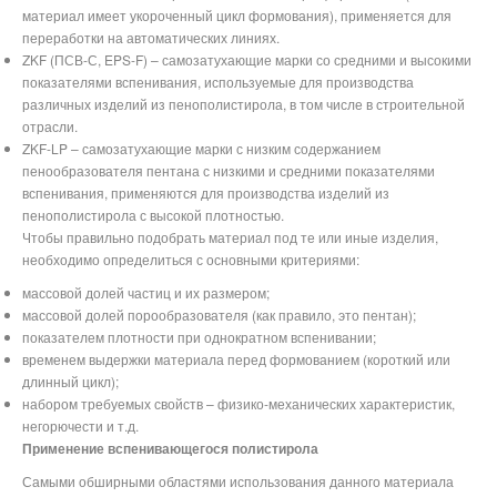
материал имеет укороченный цикл формования), применяется для
переработки на автоматических линиях.
ZKF (ПСВ-С,
EPS
-
F
) – самозатухающие марки со средними и высокими
показателями вспенивания, используемые для производства
различных изделий из пенополистирола, в том числе в строительной
отрасли.
ZKF-LP – самозатухающие марки с низким содержанием
пенообразователя пентана с низкими и средними показателями
вспенивания, применяются для производства изделий из
пенополистирола с высокой плотностью.
Чтобы правильно подобрать материал под те или иные изделия,
необходимо определиться с основными критериями:
массовой долей частиц и их размером;
массовой долей порообразователя (как правило, это пентан);
показателем плотности при однократном вспенивании;
временем выдержки материала перед формованием (короткий или
длинный цикл);
набором требуемых свойств – физико-механических характеристик,
негорючести и т.д.
Применение вспенивающегося полистирола
Самыми обширными областями использования данного материала