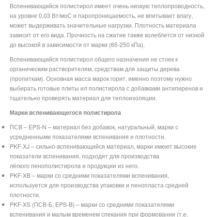
Вспенивающийся полистирол имеет очень низкую теплопроводность,
на уровне 0,03 Вт/моС и паропроницаемость, не впитывает влагу,
может выдерживать значительные нагрузки. Плотность материала
зависит от его вида. Прочность на сжатие также колеблется от низкой
до высокой в зависимости от марки (65-250 кПа).
Вспенивающийся полистирол общего назначения не стоек к
органическим растворителям, средствам для защиты дерева
(пропиткам). Основная масса марок горит, именно поэтому нужно
выбирать готовые плиты ил полистирола с добавками антипиренов и
тщательно проверять материал для теплоизоляции.
Марки вспенивающегося полистирола
ПСВ –
EPS
-
N
– материал без добавок, натуральный, марки с
усредненными показателями вспенивания и плотности.
PKF-XJ – сильно-вспенивающийся материал, марки имеют высокие
показатели вспенивания, подходят для производства
лёгкого пенополистирола и продукции из него.
PKF-XB – марки со средними показателями вспенивания,
используется для производства упаковки и пенопласта средней
плотности.
PKF-XS (ПСВ-Б, EPS-B) – марки со средними показателями
вспенивания и малым временем спекания при формовании (т.е.