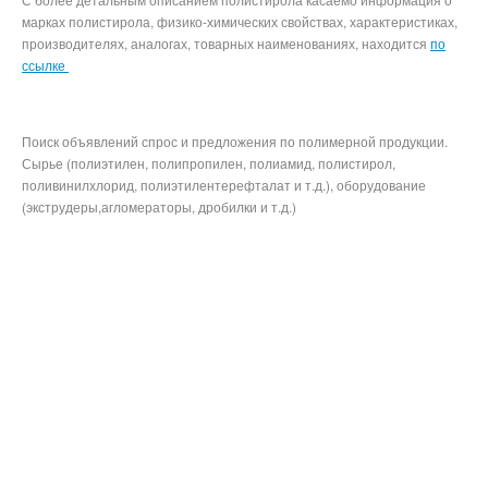
марках полистирола, физико-химических свойствах, характеристиках,
производителях, аналогах, товарных наименованиях, находится
по
ссылке
Поиск объявлений спрос и предложения по полимерной продукции.
Сырье (полиэтилен, полипропилен, полиамид, полистирол,
поливинилхлорид, полиэтилентерефталат и т.д.), оборудование
(экструдеры,агломераторы, дробилки и т.д.)