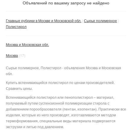
Не важно
Объявлений по вашему запросу не найдено
Валюта:
руб.
С фото
Главные рубрики в Москве и Московской обл.
Сырье полимерное
Частные
Полистирол
Компании
Москва и Московская обл.
Не важно
Сбросить фильтр
Применить
Москва
(17)
Сырье полимерное, Полистирол - объявления Москва и Московская
обл.
Купить вспенивающийся полистирол по ценам производителей.
Сравнить цены.
Вспенивающийся полистирол или пенополистирол – материал,
получаемый путем суспензионной полимеризации стирола с
добавлением порообразователя (пентан, изопентан). Практически все
изделия, которые из него производят, изготавливаются методом
термоформования, специальные виды материала подвергаются
экструзии и литью под давлением.