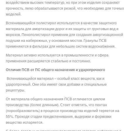
воздействием высоких температур, но при этом изделия сохраняют
прочность, легко обрабатываются резкой, что необходимо для точных
моделей.
Вспенивающийся полистирол используется в качестве защитного
материала для амортизации дорог и их защиты от грунтовых вод и
морозов. Пенополистирол применим для создания амортизационной
подушки на набережных, у основания мостов. Гранулы ПСВ
применяются в фильтрах для небольших систем водоснабжения.
Материал активно используется в промышленности и сфера
применения расширяется стабильно и постоянно.
Отличия ПСВ от ПС общего назначения и ударопрочного
Вспенивающийся материал – особый класс веществ, как и
ударопрочный. Они оба имеют свои добавки и специальные
рецептуры.
От материала общего назначения ПСВ отличается циклом
производства (более длинным). Стоит отметить, что пентан
(порообразователь) в процессе производства изделий теряется на
55%. Проходя стадии предвспенивания, выдержки и формовки
вещество испаряется.
С более детальным описанием полистирола касаемо информация о