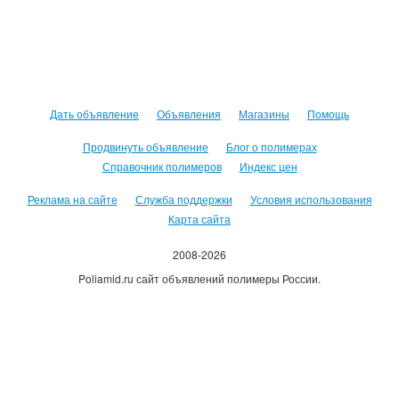
Дать объявление
Объявления
Магазины
Помощь
Продвинуть объявление
Блог о полимерах
Справочник полимеров
Индекс цен
Реклама на сайте
Служба поддержки
Условия использования
Карта сайта
2008-2026
Poliamid.ru сайт объявлений полимеры России.
Использование сайта, означает согласие с
Пользовательским
соглашением
.
Оплачивая услуги сайта, вы принимаете
оферту
.