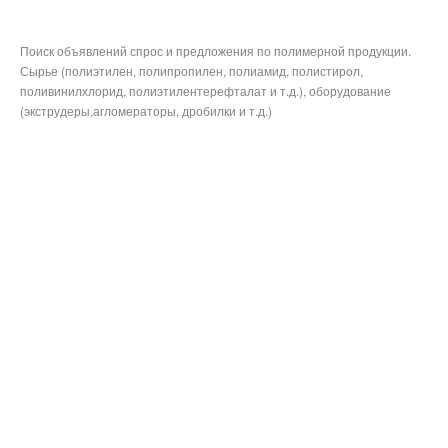
Поиск объявлений спрос и предложения по полимерной продукции.
Сырье (полиэтилен, полипропилен, полиамид, полистирол,
поливинилхлорид, полиэтилентерефталат и т.д.), оборудование
(экструдеры,агломераторы, дробилки и т.д.)