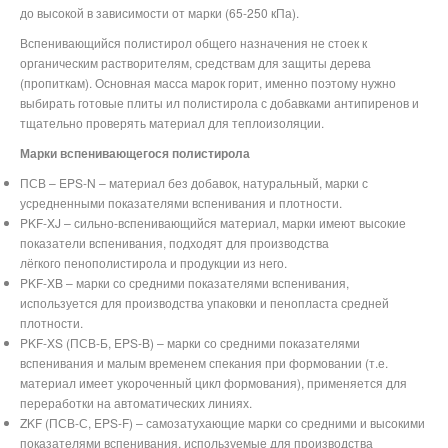
до высокой в зависимости от марки (65-250 кПа).
Битцевский парк
Не важно
Варшавская
Трубная
Владыкино
Площадь Ильича
Полежаевская
Рижская
Проспект Мира
Выставочная
Парк Победы
Новокузнецкая
Кропоткинская
Вспенивающийся полистирол общего назначения не стоек к
Лесопарковая
Каховская
Сретенский бульвар
Петровско-Разумовская
Авиамоторная
Беговая
Проспект Мира
Новослободская
Киевская
Киевская
Павелецкая
Парк культуры
органическим растворителям, средствам для защиты дерева
Улица Старокачаловская
Чкаловская
Тимирязевская
Шоссе Энтузиастов
(пропиткам). Основная масса марок горит, именно поэтому нужно
Улица 1905 года
Сухаревская
Белорусская
Смоленская
Смоленская
Автозаводская
Фрунзенская
выбирать готовые плиты ил полистирола с добавками антипиренов и
Улица Скобелевская
Римская
Дмитровская
Перово
Баррикадная
Тургеневская
Краснопресненская
Арбатская
Арбатская
Коломенская
Спортивная
тщательно проверять материал для теплоизоляции.
Бульвар адмирала Ушакова
Крестьянская застава
Савёловская
Новогиреево
Пушкинская
Китай-город
Киевская
Александровский сад
Площадь Революции
Каширская
Воробьёвы горы
Марки вспенивающегося полистирола
Улица Горчакова
Дубровка
Менделеевская
Новокосино
Кузнецкий мост
Третьяковская
Курская
Кантемировская
Университет
ПСВ –
EPS
-
N
– материал без добавок, натуральный, марки с
Бунинская аллея
Кожуховская
Цветной бульвар
усредненными показателями вспенивания и плотности.
Китай-город
Октябрьская
Бауманская
Царицыно
Проспект Вернадского
PKF-XJ – сильно-вспенивающийся материал, марки имеют высокие
Печатники
Чеховская
Таганская
Шаболовская
Электрозаводская
Орехово
Юго-Западная
показатели вспенивания, подходят для производства
Волжская
Боровицкая
лёгкого пенополистирола и продукции из него.
Пролетарская
Ленинский проспект
Семёновская
Домодедовская
PKF-XB – марки со средними показателями вспенивания,
Люблино
Полянка
Волгоградский проспект
Академическая
Партизанская
Красногвардейская
используется для производства упаковки и пенопласта средней
Братиславская
Серпуховская
плотности.
Текстильщики
Профсоюзная
Измайловская
Алма-Атинская
PKF-XS (ПСВ-Б, EPS-B) – марки со средними показателями
Марьино
Тульская
Кузьминки
Новые Черёмушки
Первомайская
вспенивания и малым временем спекания при формовании (т.е.
Борисово
Нагатинская
материал имеет укороченный цикл формования), применяется для
Рязанский проспект
Калужская
Щёлковская
переработки на автоматических линиях.
Шипиловская
Нагорная
Выхино
Беляево
ZKF (ПСВ-С,
EPS
-
F
) – самозатухающие марки со средними и высокими
Зябликово
Нахимовский проспект
показателями вспенивания, используемые для производства
Лермонтовский проспект
Коньково