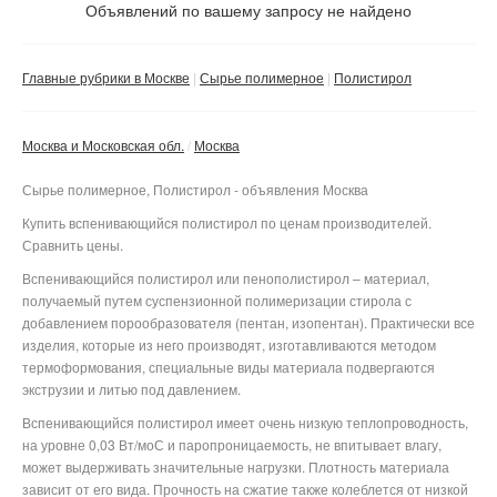
Не важно
Объявлений по вашему запросу не найдено
Метро
Валюта:
руб.
Не важно
Главные рубрики в Москве
Сырье полимерное
Полистирол
Сокольническая
С фото
Москва и Московская обл.
Москва
Замоскворецкая
Частные
Бульвар Рокоссовского
Не важно
Арбатско-Покровская
Компании
Сырье полимерное, Полистирол - объявления Москва
Речной вокзал
Черкизовская
Филёвская
Купить вспенивающийся полистирол по ценам производителей.
Пятницкое шоссе
Водный стадион
Преображенская площадь
Сравнить цены.
Кольцевая
Кунцевская
Митино
Сбросить фильтр
Войковская
Применить
Сокольники
Вспенивающийся полистирол или пенополистирол – материал,
Калужско-Рижская
Парк культуры
Пионерская
Волоколамская
Сокол
Красносельская
получаемый путем суспензионной полимеризации стирола с
Таганско-Краснопресненская
добавлением порообразователя (пентан, изопентан). Практически все
Медведково
Октябрьская
Филёвский парк
Мякинино
Аэропорт
Комсомольская
изделия, которые из него производят, изготавливаются методом
Калининско-Солнцевская
Планерная
Бабушкинская
Добрынинская
Багратионовская
Строгино
Динамо
Красные ворота
термоформования, специальные виды материала подвергаются
Серпуховско-Тимирязевская
Парк Победы
экструзии и литью под давлением.
Сходненская
Свиблово
Павелецкая
Фили
Крылатское
Белорусская
Чистые пруды
Люблинско-Дмитровская
Алтуфьево
Деловой центр
Вспенивающийся полистирол имеет очень низкую теплопроводность,
Тушинская
Ботанический сад
Таганская
Кутузовская
Молодёжная
Маяковская
Лубянка
Каховская
на уровне 0,03 Вт/моС и паропроницаемость, не впитывает влагу,
Марьина роща
Бибирево
Третьяковская
Щукинская
ВДНХ
Курская
Студенческая
Кунцевская
Тверская
Охотный ряд
может выдерживать значительные нагрузки. Плотность материала
Бутовская
Каширская
Достоевская
Отрадное
Марксистская
зависит от его вида. Прочность на сжатие также колеблется от низкой
Октябрьское поле
Алексеевская
Комсомольская
Международная
Славянский бульвар
Театральная
Библиотека имени Ленина