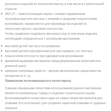
различных изделий из пенополистирола, в том числе в строительной
Севастопольская
Жулебино
Тёплый Стан
отрасли.
Чертановская
ZKF-LP – самозатухающие марки с низким содержанием
Ясенево
пенообразователя пентана с низкими и средними показателями
Южная
Новоясеневская
вспенивания, применяются для производства изделий из
Пражская
пенополистирола с высокой плотностью.
Чтобы правильно подобрать материал под те или иные изделия,
Улица академика Янгеля
необходимо определиться с основными критериями:
Аннино
массовой долей частиц и их размером;
Бульвар Дмитрия Донского
массовой долей порообразователя (как правило, это пентан);
показателем плотности при однократном вспенивании;
временем выдержки материала перед формованием (короткий или
длинный цикл);
набором требуемых свойств – физико-механических характеристик,
негорючести и т.д.
Применение вспенивающегося полистирола
Самыми обширными областями использования данного материала
являются упаковочные товары и изделия строительного рынка.
Вспенивающийся полистирол один из самых легких материалов для
упаковки. Его используют для создания защитной упаковки от ударных
нагрузок.