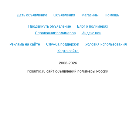
Дать объявление
Объявления
Магазины
Помощь
Продвинуть объявление
Блог о полимерах
Справочник полимеров
Индекс цен
Реклама на сайте
Служба поддержки
Условия использования
Карта сайта
2008-2026
Poliamid.ru сайт объявлений полимеры России.
Использование сайта, означает согласие с
Пользовательским
соглашением
.
Оплачивая услуги сайта, вы принимаете
оферту
.