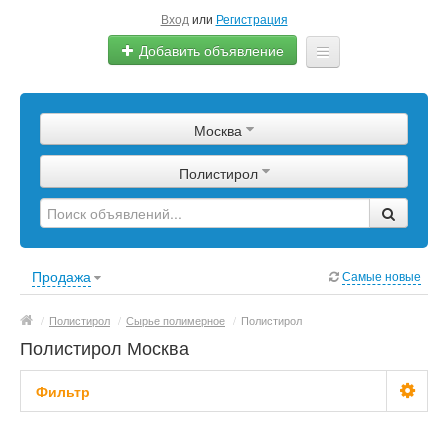
Вход
или
Регистрация
Добавить объявление
Главная
Москва
Сырье
Полистирол
Изделия
Оборудование
Услуги
Продажа
Самые новые
Еще
/
Полистирол
/
Сырье полимерное
/
Полистирол
Полистирол Москва
Фильтр
Цена