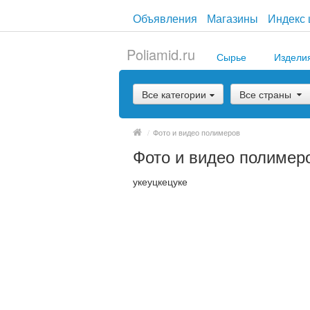
Объявления
Магазины
Индекс 
Poliamid.ru
Сырье
Издели
Все категории
Все страны
/
Фото и видео полимеров
Фото и видео полимер
укеуцкецуке