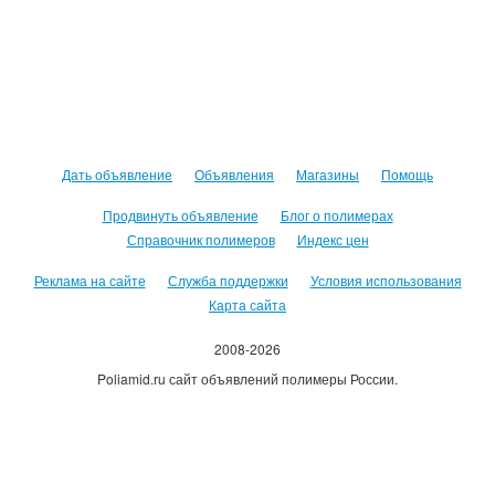
Дать объявление
Объявления
Магазины
Помощь
Продвинуть объявление
Блог о полимерах
Справочник полимеров
Индекс цен
Реклама на сайте
Служба поддержки
Условия использования
Карта сайта
2008-2026
Poliamid.ru сайт объявлений полимеры России.
Использование сайта, означает согласие с
Пользовательским
соглашением
.
Оплачивая услуги сайта, вы принимаете
оферту
.