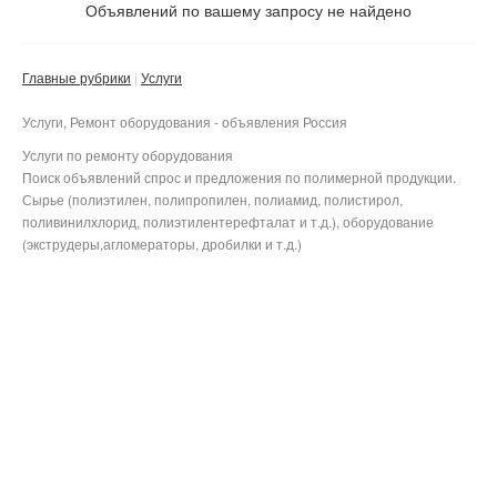
Не важно
Объявлений по вашему запросу не найдено
Валюта:
руб.
С фото
Главные рубрики
Услуги
Частные
Компании
Услуги, Ремонт оборудования - объявления Россия
Услуги по ремонту оборудования
Поиск объявлений спрос и предложения по полимерной продукции.
Не важно
Сбросить фильтр
Применить
Сырье (полиэтилен, полипропилен, полиамид, полистирол,
поливинилхлорид, полиэтилентерефталат и т.д.), оборудование
(экструдеры,агломераторы, дробилки и т.д.)