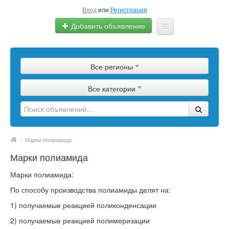
Вход
или
Регистрация
Добавить объявление
Главная
Все регионы
Сырье
Все категории
Изделия
Оборудование
Услуги
/
Марки полиамида
Марки полиамида
Еще
Марки полиамида:
По способу производства полиамиды делят на:
1) получаемые реакцией поликонденсации
2) получаемые реакцией полимеризации