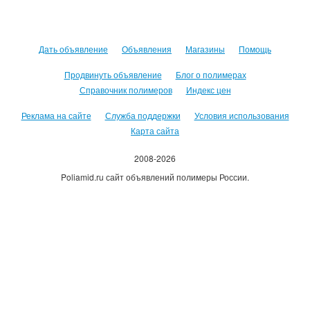
Дать объявление
Объявления
Магазины
Помощь
Продвинуть объявление
Блог о полимерах
Справочник полимеров
Индекс цен
Реклама на сайте
Служба поддержки
Условия использования
Карта сайта
2008-2026
Poliamid.ru сайт объявлений полимеры России.
Использование сайта, означает согласие с
Пользовательским
соглашением
.
Оплачивая услуги сайта, вы принимаете
оферту
.