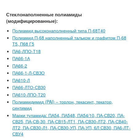
Стеклонаполненные полиамиды
(модифицированные):
Полиамид высоконаполненный типа П-68Т40
Полиамид П-68 наполненный тальком и графитом П-68
Т5, П68 Г5
ПА6-ЛПО-Т18
ПА66-1А
ПА66-2
ПА66-1-Л-СВЗО
ПА610-Л
ПА66-ЛТО-СВ30
ПА610-ЛПО-Т20
Полиамидимид (PAI) – торлон, текасинт, текатор,
синтимид
Марки туламида: ПА54, ПА548, ПА54/10, ПА-СВ20, ПА-
СВ25, ПА-СВ-30, ПА-СВ15-ЛТ1, ПА-СВ30-ЛТ2, ПА-СВ40-
ЛТ2, ПА-СВ30-Л1, ПА-СВ30-УП, ПА-УП, 6Л СВ30, ПА6-ЛТ-
СВУ4