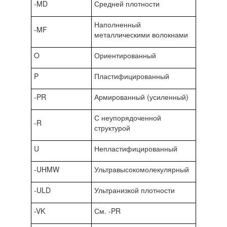
-MD
Средней плотности
Наполненный
-MF
металлическими волокнами
O
Ориентированный
P
Пластифицированный
-PR
Армированный (усиленный)
С неупорядоченной
-R
структурой
U
Непластифицированный
-UHMW
Ультравысокомолекулярный
-ULD
Ультранизкой плотности
-VK
См. -PR