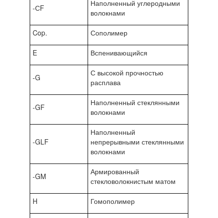
Наполненный углеродными
-СF
волокнами
Cop.
Сополимер
E
Вспенивающийся
С высокой прочностью
-G
расплава
Наполненный стеклянными
-GF
волокнами
Наполненный
-GLF
непрерывными стеклянными
волокнами
Армированный
-GM
стекловолокнистым матом
H
Гомополимер