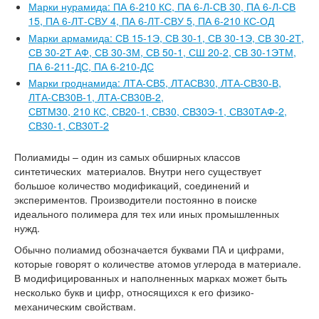
Марки нурамида: ПА 6-210 КС, ПА 6-Л-СВ 30, ПА 6-Л-СВ
15, ПА 6-ЛТ-СВУ 4, ПА 6-ЛТ-СВУ 5, ПА 6-210 КС-ОД
Марки армамида: СВ 15-1Э, СВ 30-1, СВ 30-1Э, СВ 30-2Т,
СВ 30-2Т АФ, СВ 30-3М, СВ 50-1, СШ 20-2, СВ 30-1ЭТМ,
ПА 6-211-ДС, ПА 6-210-ДС
Марки гроднамида: ЛТА-СВ5, ЛТАСВ30, ЛТА-СВ30-В,
ЛТА-СВ30В-1, ЛТА-СВ30В-2,
СВТМ30, 210 КС, СВ20-1, СВ30, СВ30Э-1, СВ30ТАФ-2,
СВ30-1, СВ30Т-2
Полиамиды – один из самых обширных классов
синтетических
материалов. Внутри него существует
большое количество модификаций, соединений и
экспериментов. Производители постоянно в поиске
идеального полимера для тех или иных промышленных
нужд.
Обычно полиамид обозначается буквами ПА и цифрами,
которые говорят о количестве атомов углерода в материале.
В модифицированных и наполненных марках может быть
несколько букв и цифр, относящихся к его физико-
механическим свойствам.