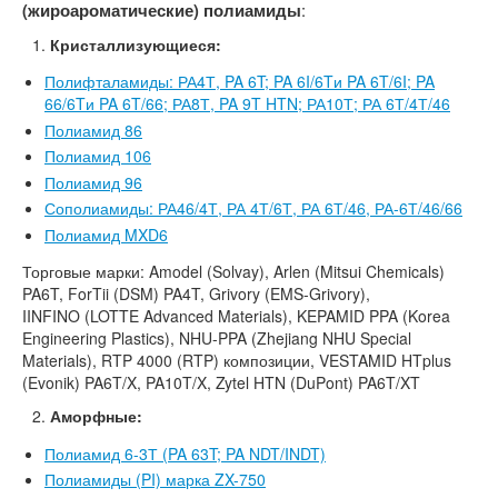
:
(жироароматические) полиамиды
Кристаллизующиеся:
Полифталамиды: РА4Т, PA 6T; PA 6I/6Tи PA 6T/6I; PA
66/6Tи PA 6T/66; РА8Т, PA 9T HTN; РА10Т; РА 6Т/4Т/46
Полиамид 86
Полиамид 106
Полиамид 96
Сополиамиды: РА46/4Т, РА 4Т/6Т, РА 6Т/46, РА-6Т/46/66
Полиамид MXD6
Торговые марки: Amodel (Solvay), Arlen (Mitsui Chemicals)
PA6T, ForTii (DSM) PA4T, Grivory (EMS-Grivory),
IINFINO (LOTTE Advanced Materials), KEPAMID PPA (Korea
Engineering Plastics), NHU-PPA (Zhejiang NHU Special
Materials), RTP 4000 (RTP) композиции, VESTAMID HTplus
(Evonik) PA6T/X, PA10T/X, Zytel HTN (DuPont) PA6T/XT
Аморфные:
Полиамид 6-3Т (PA 63T; PA NDT/INDT)
Полиамиды (PI) марка ZX-750