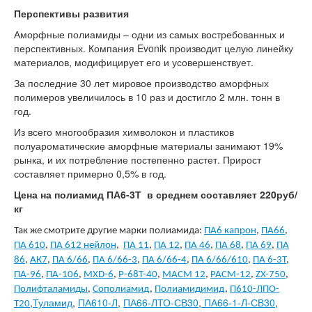
Перспективы развития
Аморфные полиамиды – одни из самых востребованных и
перспективных. Компания
Evonik
производит целую линейку
материалов, модифицирует его и усовершенствует.
За последние 30 лет мировое производство аморфных
полимеров увеличилось в 10 раз и достигло 2 млн. тонн в
год.
Из всего многообразия химволокон и пластиков
полуароматические аморфные материалы занимают 19%
рынка, и их потребление постепенно растет. Прирост
составляет примерно 0,5% в год.
Цена на полиамид ПА6-3Т в среднем составляет 220руб/
кг
Так же смотрите другие марки полиамида:
ПА6 капрон
,
ПА66
,
ПА 610
,
ПА 612 нейлон
,
ПА 11
,
ПА 12
,
ПА 46
,
ПА 68
,
ПА 69
,
ПА
86
,
АК7
,
ПА 6/66
,
ПА 6/66-3
,
ПА 6/66-4
,
ПА 6/66/610
,
ПА 6-3Т
,
ПА-96
,
ПА-106
,
MXD-6
,
P-68Т-40
,
МАСМ 12
,
РАСМ-12
,
ZX-750
,
Полифталамиды
,
Сополиамид
,
Полиамидимид
,
П610-ЛПО-
,
Туламид
,
ПА610-Л
,
ПА66-ЛТО-СВ30
,
ПА66-1-Л-СВ30
,
Т20