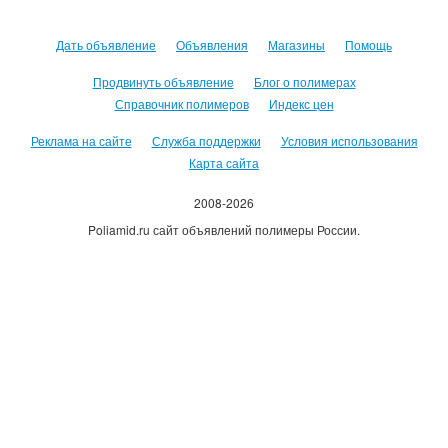
Дать объявление
Объявления
Магазины
Помощь
Продвинуть объявление
Блог о полимерах
Справочник полимеров
Индекс цен
Реклама на сайте
Служба поддержки
Условия использования
Карта сайта
2008-2026
Poliamid.ru сайт объявлений полимеры России.
Использование сайта, означает согласие с
Пользовательским
соглашением
.
Оплачивая услуги сайта, вы принимаете
оферту
.