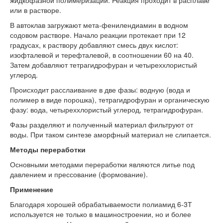
или в растворе.
В автоклав загружают мета-фенилендиамин в водном
содовом растворе. Начало реакции протекает при 12
градусах, к раствору добавляют смесь двух кислот:
изофталевой и терефталевой, в соотношении 60 на 40.
Затем добавляют тетрагидрофуран и четыреххлористый
углерод.
Происходит расслаивание в две фазы: водную (вода и
полимер в виде порошка), тетрагидрофуран и органическую
фазу: вода, четыреххлористый углерод, тетрагидрофуран.
Фазы разделяют и полученный материал фильтруют от
воды. При таком синтезе аморфный материал не слипается.
Методы переработки
Основными методами переработки являются литье под
давлением и прессование (формование).
Применение
Благодаря хорошей обрабатываемости полиамид 6-3Т
используется не только в машиностроении, но и более