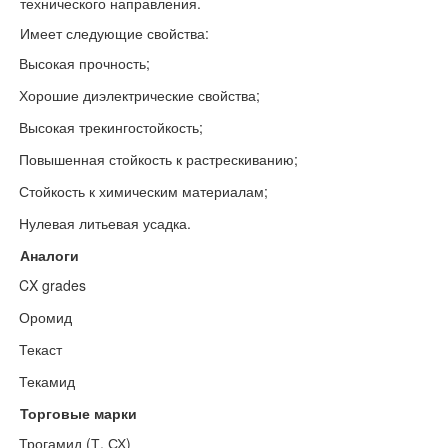
технического направления.
Имеет следующие свойства:
Высокая прочность;
·
Хорошие диэлектрические свойства;
·
Высокая трекингостойкость;
·
Повышенная стойкость к растрескиванию;
·
Стойкость к химическим материалам;
·
Нулевая литьевая усадка.
·
Аналоги
CX grades
·
Оромид
·
Текаст
·
Текамид
·
Торговые марки
Трогамид (Т, СХ)
·