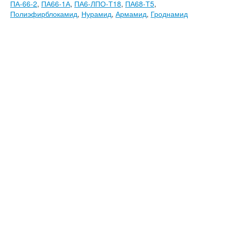
ПА-66-2
,
ПА66-1А
,
ПА6-ЛПО-Т18
,
ПА68-Т5
,
Полиэфирблокамид
,
Нурамид
,
Армамид
,
Гроднамид