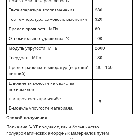
Показатели пожароопасности
Тв-температура воспламенения
280
Тсв-температура самовоспламенения
320
Предел прочности, МПа
80
Относительное удлинение, %
100
Модуль упругости, МПа
2800
Твердость, МПа
130
Предел рабочих температур (верхний/
-30 +150
нижний)
Влияние влажности на свойства
полиамидов
1
σ и-прочность при изгибе
1,5
Е-модуль упругости материала
Способ получения
Полиамид 6-3Т получают, как и большинство
полуароматических аморфных материалов путем
жидкофазной полимеризации. Реакция проходит в расплаве